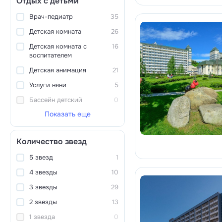
Отдых с детьми
Врач-педиатр
35
Детская комната
26
Детская комната с
16
воспитателем
Детская анимация
21
Услуги няни
5
Бассейн детский
0
Показать еще
Количество звезд
5 звезд
1
4 звезды
10
3 звезды
29
2 звезды
13
1 звезда
0