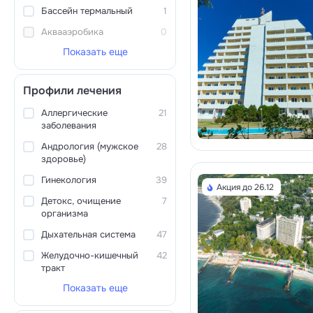
Бассейн термальный
1
Аквааэробика
0
Показать еще
Профили лечения
Аллергические
21
заболевания
Андрология (мужское
28
здоровье)
Гинекология
39
Акция до 26.12
Детокс, очищение
7
организма
Дыхательная система
47
Желудочно-кишечный
42
тракт
Показать еще