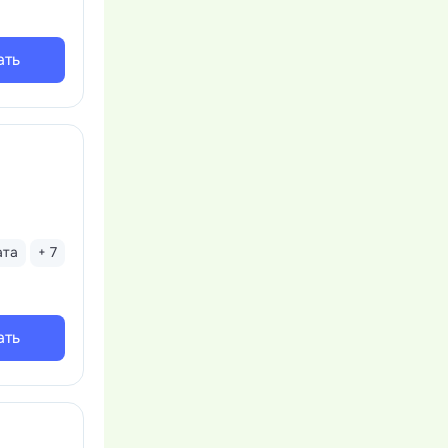
ать
ата
+ 7
ать