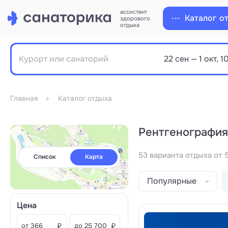
ассистент
Каталог
о
здорового
отдыха
Главная
Каталог отдыха
Рентгенография
53 варианта отдыха от 
Список
Карта
Популярные
Цена
от
₽
до
₽