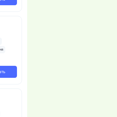
ия
ать