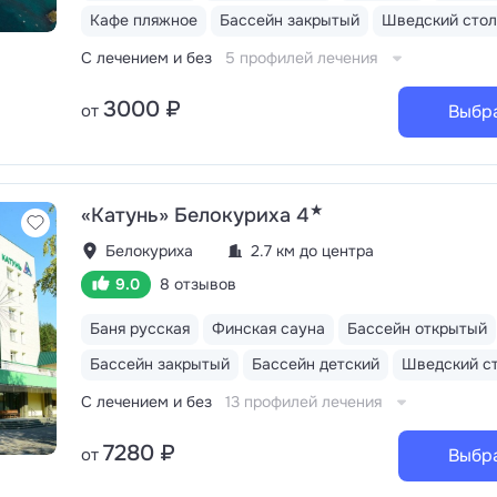
открывается живописный вид на Ялтинское побережье
Кафе пляжное
Бассейн закрытый
Шведский стол
сосновый лес и горные склоны с папоротниками, вино
Массандры
Трёхразовое питание «шведский стол». В
С лечением и без
5 профилей лечения
кофемашины. Отдельный ресторан для гостей номеро
Сюит», «Люкс» и «Апартаменты». На пляже работает к
3000 ₽
от
Выбр
«Морское» с открытой террасой и бистро «Весна»
Акватермальный комплекс: крытый бассейн 196
кв.м. с противотоком и комплексом гидромассажных у
русская баня, финская и инфракрасная сауны, хаммам
купель
★
«Катунь» Белокуриха 4
Белокуриха
2.7 км до центра
9.0
8 отзывов
Баня русская
Финская сауна
Бассейн открытый
Бассейн закрытый
Бассейн детский
Шведский с
С лечением и без
13 профилей лечения
7280 ₽
от
Выбр