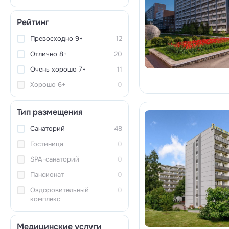
Рейтинг
Превосходно 9+
12
Отлично 8+
20
Очень хорошо 7+
11
Хорошо 6+
0
Тип размещения
Санаторий
48
Гостиница
0
SPA-санаторий
0
Пансионат
0
Оздоровительный
0
комплекс
Медицинские услуги