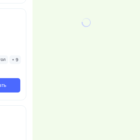
тол
+ 9
ать