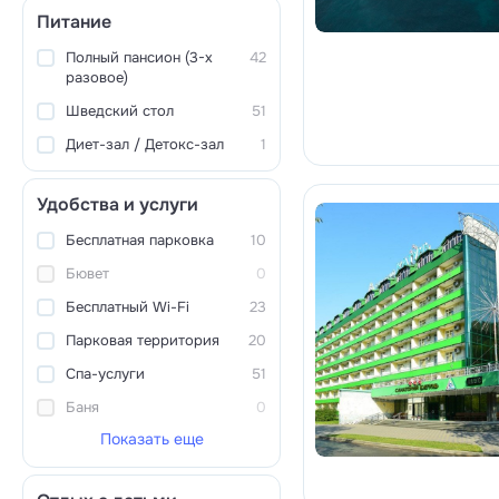
Питание
Полный пансион (3-х
42
разовое)
Шведский стол
51
Диет-зал / Детокс-зал
1
Удобства и услуги
Бесплатная парковка
10
Бювет
0
Бесплатный Wi-Fi
23
Парковая территория
20
Спа-услуги
51
Баня
0
Показать еще