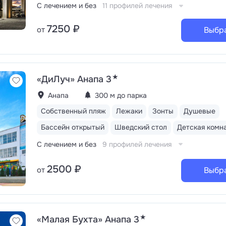
С лечением и без
11 профилей лечения
7250 ₽
от
Выбр
★
«ДиЛуч» Анапа 3
Анапа
300 м до парка
Собственный пляж
Лежаки
Зонты
Душевые
Бассейн открытый
Шведский стол
Детская комн
С лечением и без
9 профилей лечения
2500 ₽
от
Выбр
★
«Малая Бухта» Анапа 3