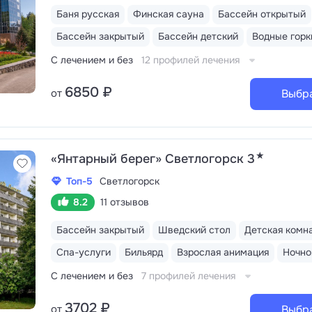
Баня русская
Финская сауна
Бассейн открытый
Бассейн закрытый
Бассейн детский
Водные горк
С лечением и без
12 профилей лечения
6850 ₽
от
Выбр
★
«Янтарный берег» Светлогорск 3
Топ-5
Светлогорск
8.2
11 отзывов
Бассейн закрытый
Шведский стол
Детская комн
Спа-услуги
Бильярд
Взрослая анимация
Ночно
С лечением и без
7 профилей лечения
3702 ₽
от
Выбр