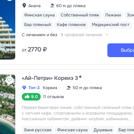
Анапа
60 м до пляжа
Финская сауна
Собственный пляж
Лежаки
Зо
Бар пляжный
Кафе пляжное
Медицинский пост
С лечением и без
9 профилей лечения
2770 ₽
от
Выбр
★
«Ай-Петри» Кореиз 3
Топ-3
Кореиз
50 м до пляжа
9.0
11 отзывов
Первая береговая линия, собственный галечный пляж (
с летним кафе, спортивными и игровыми площадками,
массажным кабинетом, дайвинг-клубом, кабинками
и душевыми
Удобное расположение: 5–15 минут
Баня русская
Финская сауна
Душевые
Бар пл
до Мисхорского парка и нижней станции канатной доро