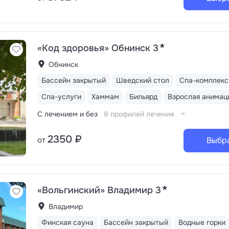
★
«Код здоровья» Обнинск 3
Обнинск
Бассейн закрытый
Шведский стол
Спа-комплекс
Спа-услуги
Хаммам
Бильярд
Взрослая анимац
С лечением и без
8 профилей лечения
2350 ₽
от
Выбр
★
«Вольгинский» Владимир 3
Владимир
Финская сауна
Бассейн закрытый
Водные горки