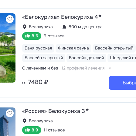
★
«Белокуриха» Белокуриха 4
Белокуриха
800 м до центра
8.6
9 отзывов
Баня русская
Финская сауна
Бассейн открытый
Бассейн закрытый
Бассейн детский
Шведский с
С лечением и без
12 профилей лечения
7480 ₽
от
Выбр
★
«Россия» Белокуриха 3
Белокуриха
8.9
11 отзывов