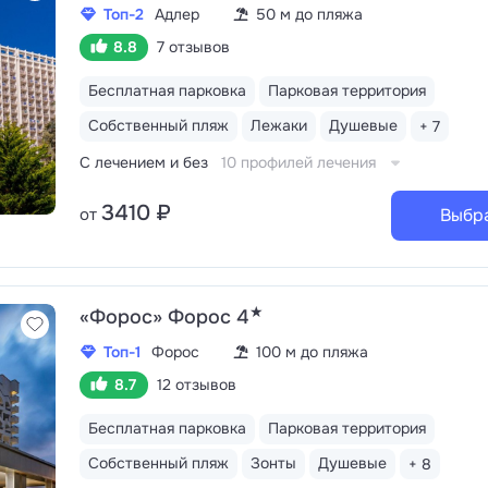
Топ-2
Адлер
50 м до пляжа
8.8
7 отзывов
Бесплатная парковка
Парковая территория
Собственный пляж
Лежаки
Душевые
+ 7
С лечением и без
10 профилей лечения
3410 ₽
от
Выбр
★
«Форос» Форос 4
Топ-1
Форос
100 м до пляжа
8.7
12 отзывов
Бесплатная парковка
Парковая территория
Собственный пляж
Зонты
Душевые
+ 8