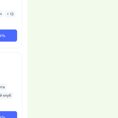
и
+ 13
ать
ата
й клуб
ать