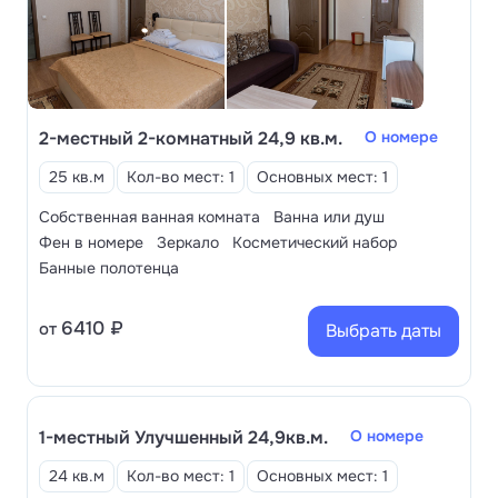
иглорефлексотерапия, а также спа-программы,
направленные на общее оздоровление и
омоложение организма.
2-местный 2-комнатный 24,9 кв.м.
О номере
25 кв.м
Кол-во мест: 1
Основных мест: 1
Собственная ванная комната
Ванна или душ
Фен в номере
Зеркало
Косметический набор
Банные полотенца
6410 ₽
от
Выбрать даты
1-местный Улучшенный 24,9кв.м.
О номере
24 кв.м
Кол-во мест: 1
Основных мест: 1