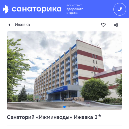
ассистент
здорового
отдыха
Ижевка
★
Санаторий «Ижминводы» Ижевка 3