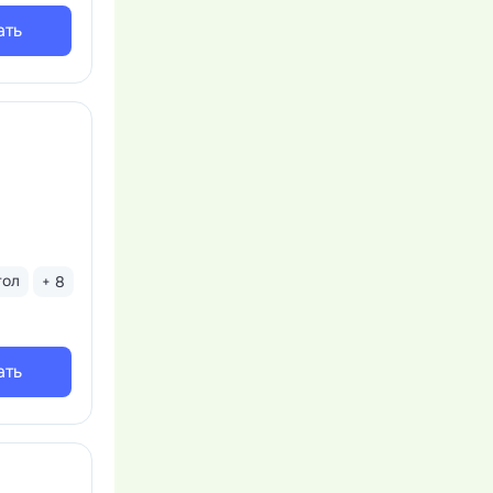
ать
тол
+ 8
ать