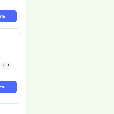
ать
+ 10
ать