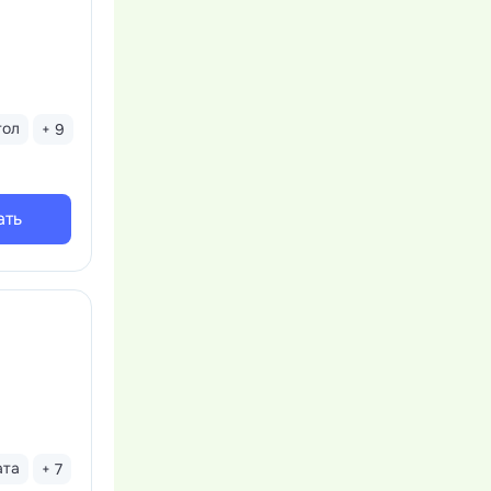
тол
+ 9
ать
ата
+ 7