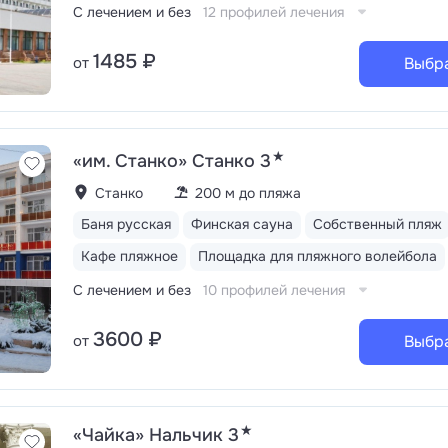
С лечением и без
12 профилей лечения
1485 ₽
от
Выбр
★
«им. Станко» Станко 3
Станко
200 м до пляжа
Баня русская
Финская сауна
Собственный пляж
Кафе пляжное
Площадка для пляжного волейбола
С лечением и без
10 профилей лечения
3600 ₽
от
Выбр
★
«Чайка» Нальчик 3