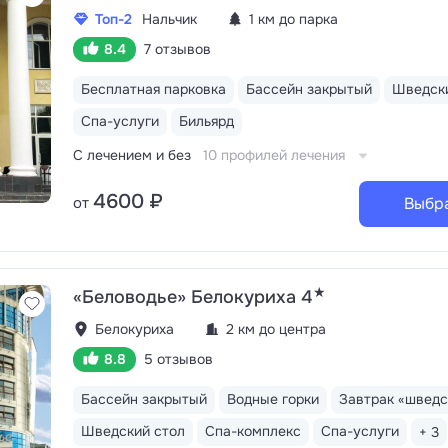
Топ-2
Нальчик
1 км до парка
8.4
7 отзывов
Бесплатная парковка
Бассейн закрытый
Шведски
Спа-услуги
Бильярд
С лечением и без
10 профилей лечения
4600 ₽
от
Выбр
★
«Беловодье» Белокуриха 4
Белокуриха
2 км до центра
8.8
5 отзывов
Бассейн закрытый
Водные горки
Завтрак «шведс
Шведский стол
Спа-комплекс
Спа-услуги
+ 3