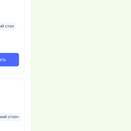
й стол
ать
кий стол»