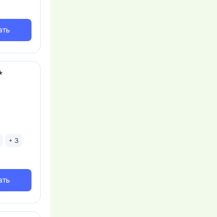
ать
★
+ 3
ать