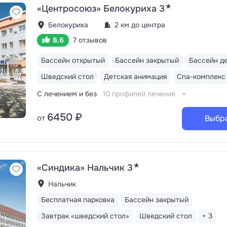
★
«Центросоюз» Белокуриха 3
Белокуриха
2 км до центра
8.6
7 отзывов
Бассейн открытый
Бассейн закрытый
Бассейн д
Шведский стол
Детская анимация
Спа-комплекс
С лечением и без
10 профилей лечения
6450 ₽
от
Выбр
★
«Синдика» Нальчик 3
Нальчик
Бесплатная парковка
Бассейн закрытый
Завтрак «шведский стол»
Шведский стол
+ 3