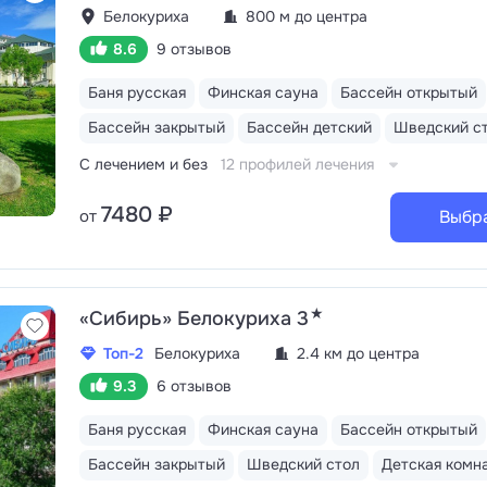
Белокуриха
800 м до центра
8.6
9 отзывов
Баня русская
Финская сауна
Бассейн открытый
Бассейн закрытый
Бассейн детский
Шведский с
С лечением и без
12 профилей лечения
7480 ₽
от
Выбр
★
«Сибирь» Белокуриха 3
Топ-2
Белокуриха
2.4 км до центра
9.3
6 отзывов
Баня русская
Финская сауна
Бассейн открытый
Бассейн закрытый
Шведский стол
Детская комн