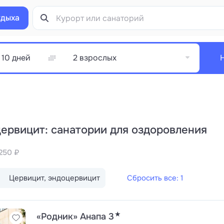
тдыха
2 взрослых
цервицит: санатории для оздоровления
250 ₽
Цервицит, эндоцервицит
Сбросить все: 1
★
«Родник» Анапа 3