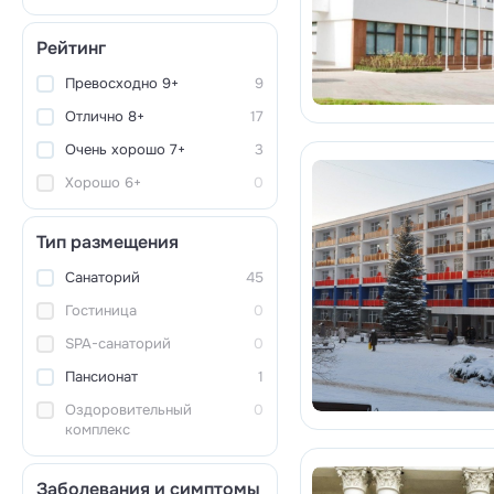
Рейтинг
Превосходно 9+
9
Отлично 8+
17
Очень хорошо 7+
3
Хорошо 6+
0
Тип размещения
Санаторий
45
Гостиница
0
SPA-санаторий
0
Пансионат
1
Оздоровительный
0
комплекс
Заболевания и симптомы