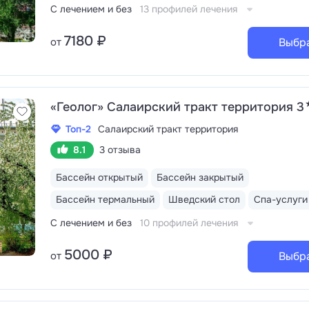
С лечением и без
13 профилей лечения
7180 ₽
от
Выбр
«Геолог» Салаирский тракт территория 3
Топ-2
Салаирский тракт территория
8.1
3 отзыва
Бассейн открытый
Бассейн закрытый
Бассейн термальный
Шведский стол
Спа-услуги
С лечением и без
10 профилей лечения
5000 ₽
от
Выбр