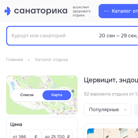
ассистент
Каталог
о
здорового
отдыха
Главная
Каталог отдыха
Цервицит, эндо
52 варианта отдыха от 1
Список
Карта
Популярные
Цена
от
₽
до
₽