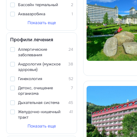
Бассейн термальный
2
Аквааэробика
1
Показать еще
Профили лечения
Аллергические
24
заболевания
Андрология (мужское
38
здоровье)
Гинекология
52
Детокс, очищение
7
организма
Дыхательная система
45
Желудочно-кишечный
41
тракт
Показать еще