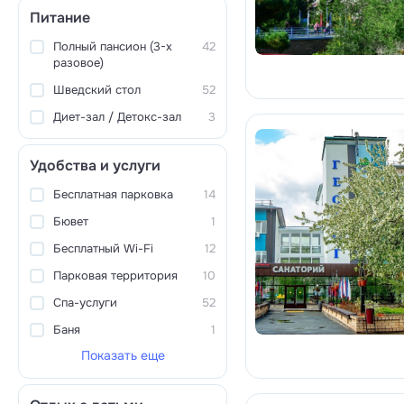
Питание
Полный пансион (3-х
42
разовое)
Шведский стол
52
Диет-зал / Детокс-зал
3
Удобства и услуги
Бесплатная парковка
14
Бювет
1
Бесплатный Wi-Fi
12
Парковая территория
10
Спа-услуги
52
Баня
1
Показать еще