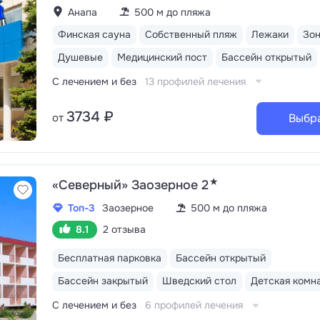
Анапа
500 м до пляжа
Финская сауна
Собственный пляж
Лежаки
Зо
Душевые
Медицинский пост
Бассейн открытый
С лечением и без
13 профилей лечения
3734 ₽
от
Выбр
★
«Северный» Заозерное 2
Топ-3
Заозерное
500 м до пляжа
8.1
2 отзыва
Бесплатная парковка
Бассейн открытый
Бассейн закрытый
Шведский стол
Детская комн
С лечением и без
6 профилей лечения