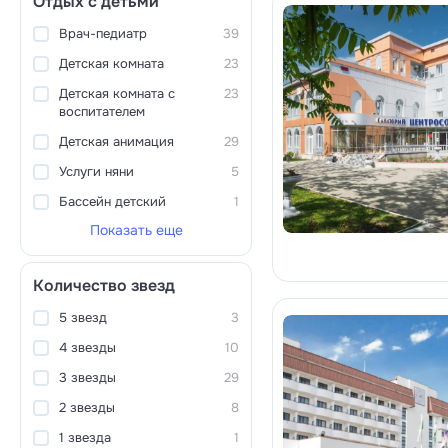
Отдых с детьми
Врач-педиатр
39
Детская комната
23
Детская комната с
23
воспитателем
Детская анимация
29
Услуги няни
5
Бассейн детский
1
Показать еще
Количество звезд
5 звезд
3
4 звезды
10
3 звезды
29
2 звезды
8
1 звезда
1