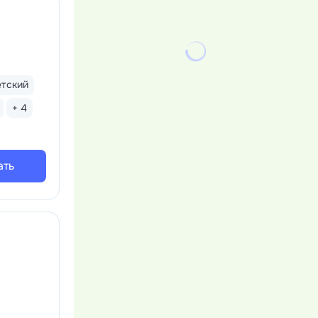
етский
+ 4
ать