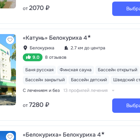
2070 ₽
от
Выбр
★
«Катунь» Белокуриха 4
Белокуриха
2.7 км до центра
9.0
8 отзывов
Баня русская
Финская сауна
Бассейн открытый
Бассейн закрытый
Бассейн детский
Шведский с
С лечением и без
13 профилей лечения
7280 ₽
от
Выбр
★
«Белокуриха» Белокуриха 4