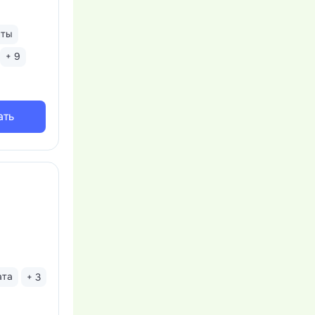
нты
+ 9
ать
ата
+ 3