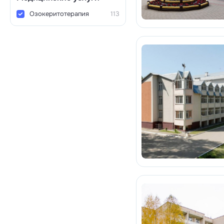
Озокеритотерапия
113