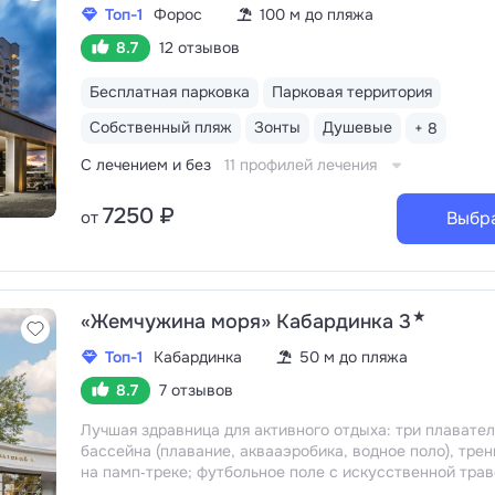
Топ-1
Форос
100 м до пляжа
8.7
12 отзывов
Бесплатная парковка
Парковая территория
Собственный пляж
Зонты
Душевые
+ 8
С лечением и без
11 профилей лечения
7250 ₽
от
Выбр
★
«Жемчужина моря» Кабардинка 3
Топ-1
Кабардинка
50 м до пляжа
8.7
7 отзывов
Лучшая здравница для активного отдыха: три плавате
бассейна (плавание, аквааэробика, водное поло), тре
на памп‑треке; футбольное поле с искусственной трав
волейбольные площадки, теннисные корты, бойцовский