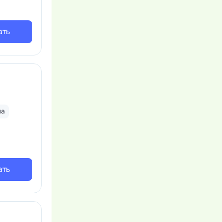
ами
бассейн.
чистки
ать
льшой
ольная,
т прокат
катов
на
ать