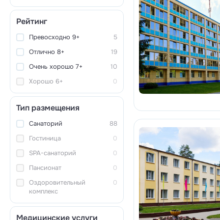
Рейтинг
Превосходно 9+
5
Отлично 8+
19
Очень хорошо 7+
10
Хорошо 6+
0
Тип размещения
Санаторий
88
Гостиница
0
SPA-санаторий
0
Пансионат
0
Оздоровительный
0
комплекс
Медицинские услуги