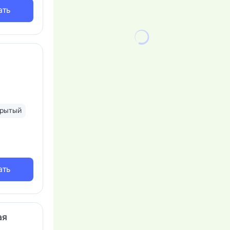
ать
крытый
ать
ая