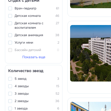
Отдых с детьми
Врач-педиатр
61
Детская комната
46
Детская комната с
27
воспитателем
Детская анимация
38
Услуги няни
2
Бассейн детский
0
Показать еще
Количество звезд
5 звезд
3
4 звезды
15
3 звезды
52
2 звезды
36
1 звезда
6