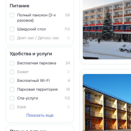
Питание
Полный пансион (3-х
59
разовое)
Шведский стол
113
Диет-зал / Детокс-зал
0
Удобства и услуги
Бесплатная парковка
24
Бювет
0
Бесплатный Wi-Fi
4
Парковая территория
16
Спа-услуги
113
Баня
0
Показать еще