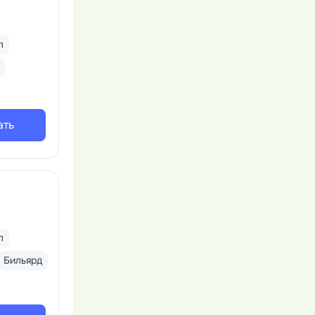
л
ать
л
Бильярд