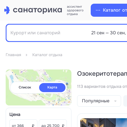
ассистент
Каталог
о
здорового
отдыха
Главная
Каталог отдыха
Озокеритотерап
113 вариантов отдыха о
Список
Карта
Популярные
Цена
от
₽
до
₽