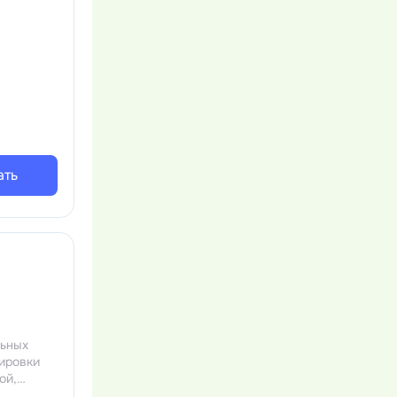
ать
льных
нировки
ой,
 зал,