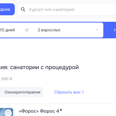
тдыха
2 взрослых
ия: санатории с процедурой
т 590 ₽
Озокеритотерапия
Сбросить все: 1
★
«Форос» Форос 4