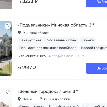
3223 ₽
от
Выбр
★
«Подъельники» Минская область 3
Минская область
Баня русская
Собственный пляж
Лежаки
Площадка для пляжного волейбола
Бассейн закры
С лечением и без
4 профиля лечения
2917 ₽
от
Выбр
★
«Зелёный городок» Ломы 3
Ломы
600 м до пляжа
Финская сауна
Бассейн закрытый
Шведский сто