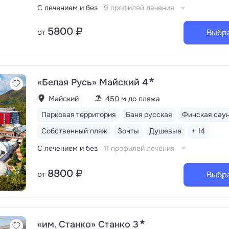
семейные — с гидромассажем (1 линия), водными горк
С лечением и без
9 профилей лечения
и ведрами для обливаний (2 линия), открытый детский 
Во всех установлены высокотехнологичные системы о
5800 ₽
от
Выбр
и подогрева воды
Здоровое движение: плавание, бо
и настольный теннис, бадминтон, футбольная, баскетб
волейбольная площадки, уличные тренажеры. Работае
спортивных и прогулочных велосипедов, электросамо
★
«Белая Русь» Майский 4
Майский
450 м до пляжа
Парковая территория
Баня русская
Финская сау
Собственный пляж
Зонты
Душевые
+ 14
С лечением и без
11 профилей лечения
8800 ₽
от
Выбр
★
«им. Станко» Станко 3