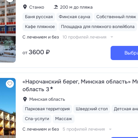
Станко
200 м до пляжа
Баня русская
Финская сауна
Собственный пляж
Кафе пляжное
Площадка для пляжного волейбола
С лечением и без
10 профилей лечения
3600 ₽
от
Выбр
«Нарочанский берег, Минская область» М
★
область 3
Минская область
Парковая территория
Шведский стол
Детская ан
Спа-услуги
Массаж
С лечением и без
5 профилей лечения