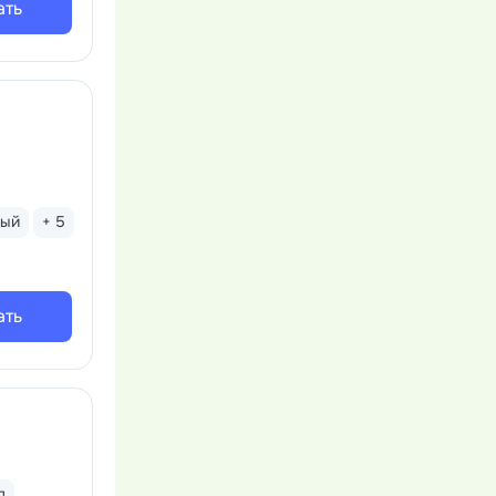
ать
тый
+ 5
ать
л