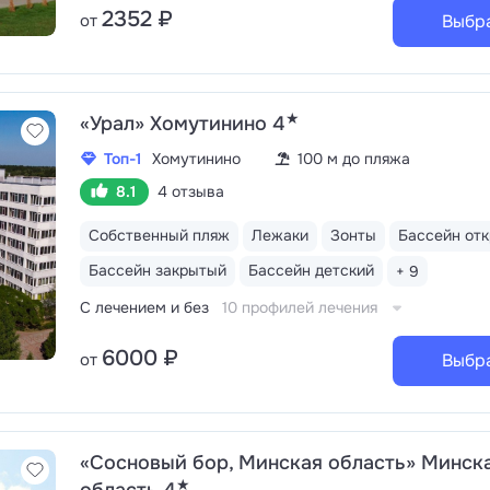
2352 ₽
от
Выбр
★
«Урал» Хомутинино 4
Топ-1
Хомутинино
100 м до пляжа
8.1
4 отзыва
Собственный пляж
Лежаки
Зонты
Бассейн от
Бассейн закрытый
Бассейн детский
+ 9
С лечением и без
10 профилей лечения
6000 ₽
от
Выбр
«Сосновый бор, Минская область» Минск
★