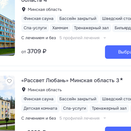
область 4
Минская область
Финская сауна
Бассейн закрытый
Шведский сто
Спа-услуги
Хаммам
Тренажерный зал
Бильярд
С лечением и без
5 профилей лечения
3709 ₽
от
Выбр
★
«Рассвет Любань» Минская область 3
Минская область
Финская сауна
Бассейн закрытый
Шведский сто
Детская комната
Спа-услуги
Тренажерный зал
С лечением и без
5 профилей лечения