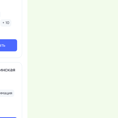
+ 10
ать
инская
имация