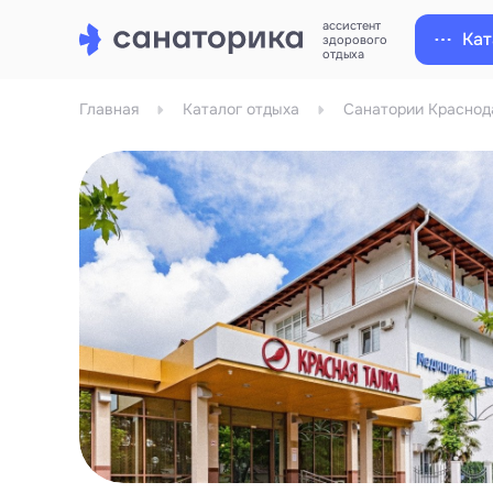
ассистент
Кат
здорового
отдыха
Главная
Каталог отдыха
Санатории Краснод