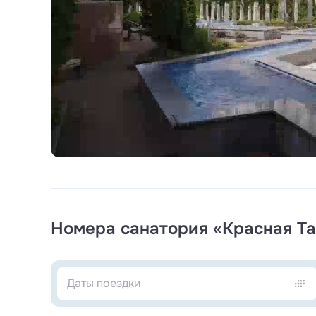
велосипедов, электросамокатов.
В медцентре ведут приём
врачи 20 профилей
ревматолог, хирург, проктолог. Проводится
ди
сканирование артерий, реоэнцефалография, у
мониторирование АД, спирография, СМАД. Е
исследований на автоматических анализатор
Siemens, Roche, Sysmex, Stago.
Особенность медцентра
— наличие собственно
рентгенография) и травмпункта.
Уровень лечебной базы позволяет проводить
и нарушений координации движений (орторе
Fisiotek LT-G, Fisiotek LT). Проводятся занят
Номера санатория «Красная Та
диагностика и тренировка вестибулярного и 
беговой дорожке Spirit Medical Systems Grou
и неврологических нарушений; Кросс-тренаж
и двигательных навыков.
На территории комплекса работает
спа-салон