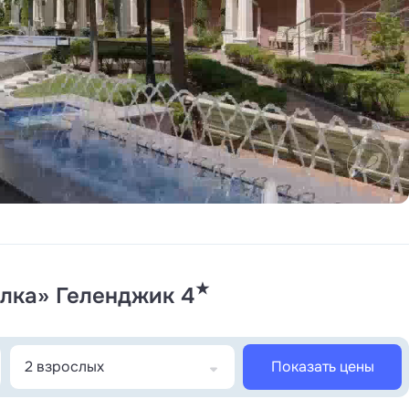
, включая редких — травматолог-ортопед,
агностика
: ЭКГ, ЭЭГ, УЗИ, дуплексное
реазный дыхательный тест, холтеровское
сть
лаборатория
— 450 ключевых
ах ведущих мировых производителей
го отделения лучевой диагностики (КТ,
реабилитацию
после травм, инсультов
нт МОТО, атромоты BTL-CPMOTION,
ия на балансирной платформе Sigma —
★
лка» Геленджик 4
опорно-двигательного аппаратов;
p — реабилитация ортопедических
ёре NuStep — восстановление силовых
2 взрослых
Показать цены
, где проводятся: обертывания и массажи