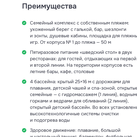
Преимущества
Семейный комплекс с собственным пляжем:
ухоженный берег с галькой, бар, шезлонги
и зонты, душевые кабины, площадка для пляжн
игр. От корпуса № 1 до пляжа — 50 м
Пятиразовое питание «шведский стол» в двух
ресторанах: для гостей, отдыхающих на первой
и второй линии. На территории корпусов есть
летние бары, кафе, столовые
4 бассейна: крытый 25×16 м с дорожками для
плавания, детской чашей и спа-зоной, открыты
семейные — с гидромассажем (1 линия), водным
горками и ведрами для обливаний (2 линия),
открытый детский бассейн. Во всех установлен
высокотехнологичные системы очистки
и подогрева воды
Здоровое движение: плавание, большой
и настольный теннис, бадминтон, футбольная,