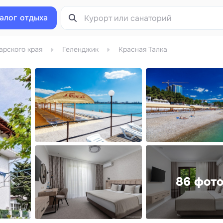
алог
отдыха
арского края
Геленджик
Красная Талка
86 фот