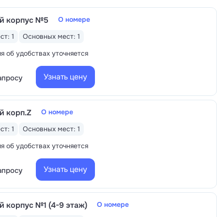
; пилинги; программы детоксикации,
й корпус №5
О номере
 косметология на люксовой косметике —
олярий
.
ст: 1
Основных мест: 1
ого отдыха. Детские зоны во всех
 об удобствах уточняется
сти ребёнка. Есть отдельный детский
е — специальная детская зона с песком.
Узнать цену
апросу
маторы, уличные игровые и спортивные
елями
— «Непоседы» и «Остров
на с отдельной шведской линией
; есть
й корп.Z
О номере
ст: 1
Основных мест: 1
 об удобствах уточняется
Узнать цену
апросу
й корпус №1 (4-9 этаж)
О номере