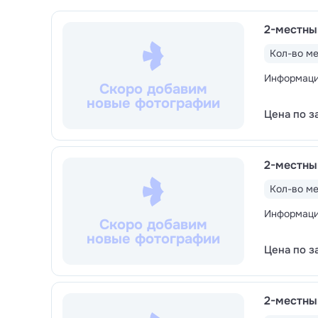
(медовый, тайский, массаж горячими камнями)
2-местны
коррекции фигуры и омоложения; аппаратная
Klapp, Algotherm, Renew. Есть
вертикальный с
Кол-во ме
«Красная Талка» — отличный выбор для семейн
Информация
Скоро добавим
бассейнах — не нужно переживать о безопасно
новые фотографии
бассейн с водными горками, на галечном пляж
Цена по з
Детская анимация:
детское ТВ, караоке, ани
площадки. Есть
игровые комнаты с воспитат
сокровищ». В ресторане выделена
детская зо
2-местны
стульчики для кормления.
Кол-во ме
Информация
Скоро добавим
новые фотографии
Цена по з
2-местны