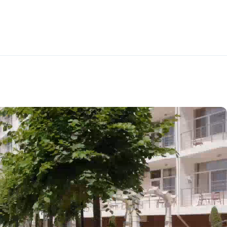
го типа. Комплекс включает 7 корпусов
положены корпуса: № 1, № 2, Z,
береговой линии — корпуса № 4, № 5,
 тёплым переходом.
ое питание «шведский стол» в двух
ран «Красная Талка» (корпус № 1)
 линии. Есть летние бары, кафе,
 25×16 м с дорожками для плавания,
рытые семейные — с гидромассажем
иваний (2 линия), открытый детский
ы высокотехнологичные системы очистки
я активного отдыха
и занятий спортом:
больная, баскетбольная, волейбольная
ат спортивных и прогулочных