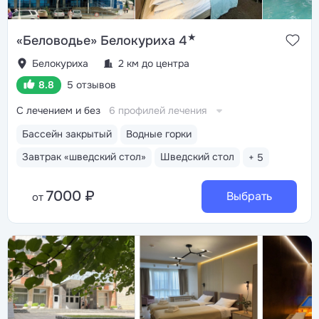
★
«Беловодье» Белокуриха 4
Белокуриха
2 км до центра
8.8
5 отзывов
С лечением и без
6 профилей лечения
Бассейн закрытый
Водные горки
Завтрак «шведский стол»
Шведский стол
+ 5
7000 ₽
Выбрать
от