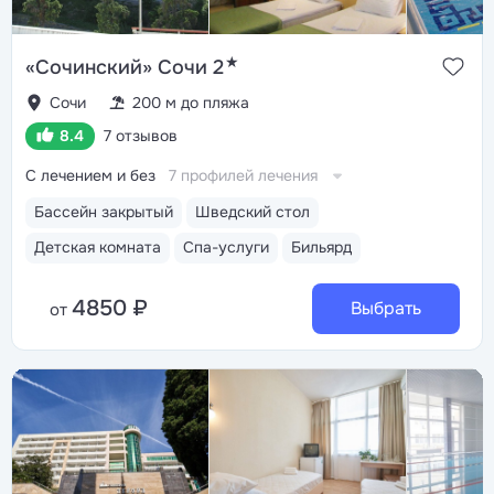
★
«Сочинский» Сочи 2
Сочи
200 м до пляжа
8.4
7 отзывов
С лечением и без
7 профилей лечения
Бассейн закрытый
Шведский стол
Детская комната
Спа-услуги
Бильярд
4850 ₽
Выбрать
от