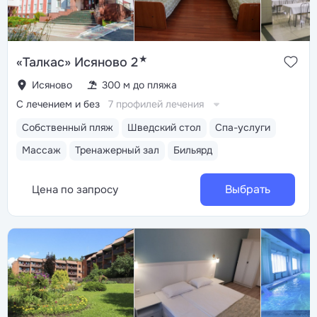
★
«Талкас» Исяново 2
Исяново
300 м до пляжа
С лечением и без
7 профилей лечения
Собственный пляж
Шведский стол
Спа-услуги
Массаж
Тренажерный зал
Бильярд
Выбрать
Цена по запросу