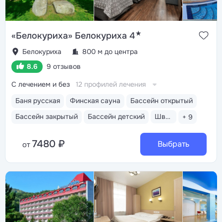
★
«Белокуриха» Белокуриха 4
Белокуриха
800 м до центра
8.6
9 отзывов
С лечением и без
12 профилей лечения
Баня русская
Финская сауна
Бассейн открытый
Бассейн закрытый
Бассейн детский
Шведский стол
+ 9
7480 ₽
Выбрать
от