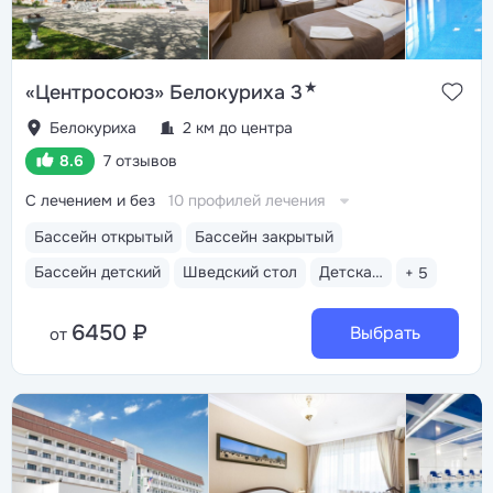
★
«Центросоюз» Белокуриха 3
Белокуриха
2 км до центра
8.6
7 отзывов
С лечением и без
10 профилей лечения
Бассейн открытый
Бассейн закрытый
Бассейн детский
Шведский стол
Детская анимация
+ 5
6450 ₽
Выбрать
от