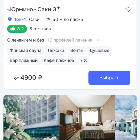
★
«Юрмино» Саки 3
Топ-4
Саки
50 м до пляжа
8.2
6 отзывов
С лечением и без
10 профилей лечения
Финская сауна
Лежаки
Зонты
Душевые
Бар пляжный
Кафе пляжное
+ 8
4900 ₽
Выбрать
от