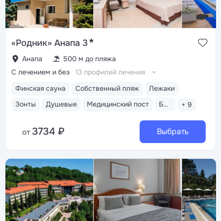
★
«Родник» Анапа 3
Анапа
500 м до пляжа
С лечением и без
13 профилей лечения
Финская сауна
Собственный пляж
Лежаки
Зонты
Душевые
Медицинский пост
Бассейн открытый
+ 9
3734 ₽
Выбрать
от