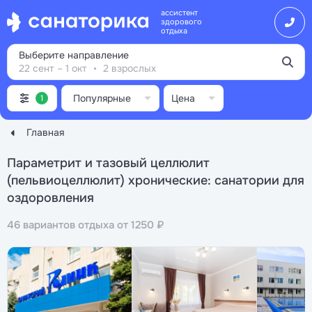
ассистент
здорового
отдыха
Выберите направление
22 сент – 1 окт
2 взрослых
Популярные
Цена
1
Главная
Параметрит и тазовый целлюлит
(пельвиоцеллюлит) хронические: санатории для
оздоровления
46 вариантов отдыха от 1250 ₽