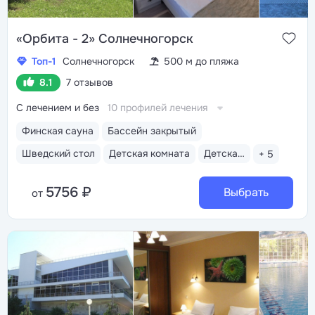
«Орбита - 2» Солнечногорск
Топ-1
Солнечногорск
500 м до пляжа
8.1
7 отзывов
С лечением и без
10 профилей лечения
Финская сауна
Бассейн закрытый
Шведский стол
Детская комната
Детская анимация
+ 5
5756 ₽
Выбрать
от