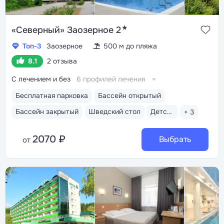
★
«Северный» Заозерное 2
Топ-3
Заозерное
500 м до пляжа
8.1
2 отзыва
С лечением и без
6 профилей лечения
Бесплатная парковка
Бассейн открытый
Бассейн закрытый
Шведский стол
Детская комната
+ 3
2070 ₽
Выбрать
от