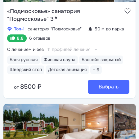
«Подмосковье» санатория
★
"Подмосковье" 3
Топ-1
санатория "Подмосковье"
50 м до парка
8.8
6 отзывов
С лечением и без
11 профилей лечения
Баня русская
Финская сауна
Бассейн закрытый
Шведский стол
Детская анимация
+ 6
8500 ₽
Выбрать
от