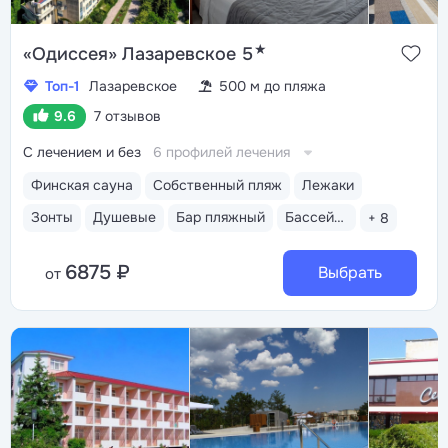
★
«Одиссея» Лазаревское 5
Топ-1
Лазаревское
500 м до пляжа
9.6
7 отзывов
С лечением и без
6 профилей лечения
Финская сауна
Собственный пляж
Лежаки
Зонты
Душевые
Бар пляжный
Бассейн открытый
+ 8
6875 ₽
Выбрать
от