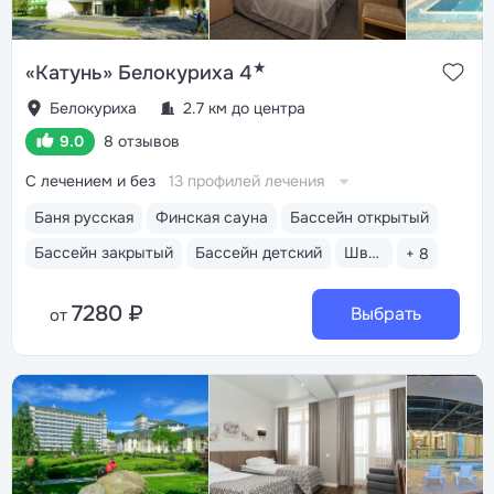
★
«Катунь» Белокуриха 4
Белокуриха
2.7 км до центра
9.0
8 отзывов
С лечением и без
13 профилей лечения
Баня русская
Финская сауна
Бассейн открытый
Бассейн закрытый
Бассейн детский
Шведский стол
+ 8
7280 ₽
Выбрать
от