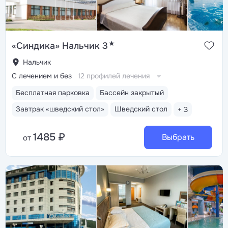
★
«Синдика» Нальчик 3
Нальчик
С лечением и без
12 профилей лечения
Бесплатная парковка
Бассейн закрытый
Завтрак «шведский стол»
Шведский стол
+ 3
1485 ₽
Выбрать
от