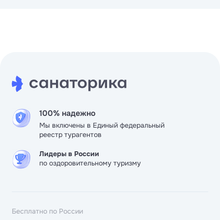
лишнего, компания предоставила нам трансфер с
аэропорта. Хочу искренне поблагодарить и компанию
Курорт26.ру и менеджера Кристину за все и пожелат
всем удачи и процветания! Санаторий тоже заслужив
отдельного отзыва, всё было очень замечательно!
100% надежно
Мы включены в Единый федеральный
реестр турагентов
Лидеры в России
по оздоровительному туризму
Бесплатно по России