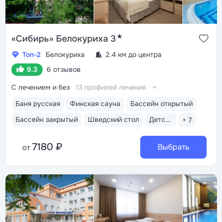
★
«Сибирь» Белокуриха 3
Топ-2
Белокуриха
2.4 км до центра
9.3
6 отзывов
С лечением и без
13 профилей лечения
Баня русская
Финская сауна
Бассейн открытый
Бассейн закрытый
Шведский стол
Детская комната
+ 7
7180 ₽
Выбрать
от