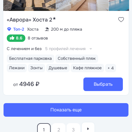
★
«Аврора» Хоста 2
Топ-2
Хоста
200 м до пляжа
8.6
8 отзывов
С лечением и без
5 профилей лечения
Бесплатная парковка
Собственный пляж
Лежаки
Зонты
Душевые
Кафе пляжное
+ 4
4946 ₽
Выбрать
от
Показать еще
1
2
3