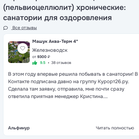
(пельвиоцеллюлит) хронические:
санатории для оздоровления
Все отзывы
Машук Аква-Терм
4*
Железноводск
от
9300
₽
9.5
38 отзывов
В этом году впервые решила побывать в санатории! В
Контакте подписана давно на группу Курорт26.ру.
Сделала там заявку, отправила, мне почти сразу
ответила приятная менеджер Кристина.
Проконсультировала меня по выбору отелей, моим
предпочтениям. Я остановила свой выбор на санатор
Машук Аква Терм. Кристина очень быстро и
профессионально оформила всё оформила, цены
Альфинур
Читать полностью
абсолютно такие же как на сайте санатория, ничего