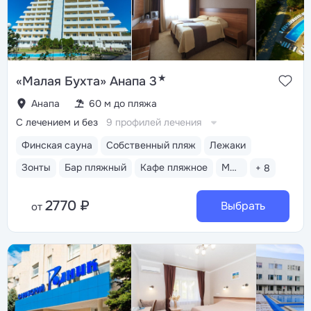
★
«Малая Бухта» Анапа 3
Анапа
60 м до пляжа
С лечением и без
9 профилей лечения
Финская сауна
Собственный пляж
Лежаки
Зонты
Бар пляжный
Кафе пляжное
Медицинский пост
+ 8
2770 ₽
Выбрать
от