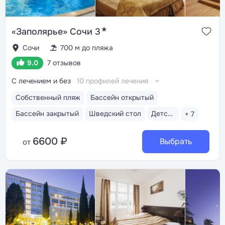
★
«Заполярье» Сочи 3
Сочи
700 м до пляжа
9.0
7 отзывов
С лечением и без
10 профилей лечения
Собственный пляж
Бассейн открытый
Бассейн закрытый
Шведский стол
Детская анимация
+ 7
6600 ₽
Выбрать
от