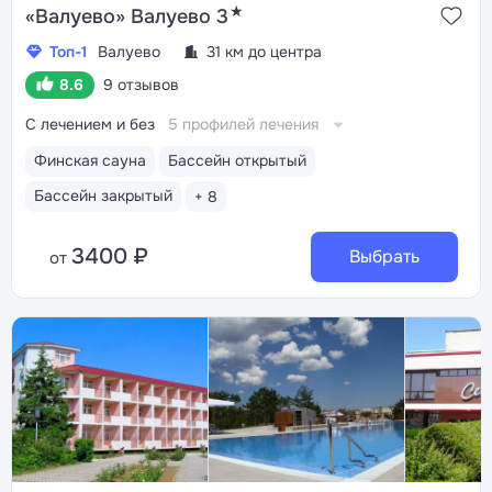
★
«Валуево» Валуево 3
Топ-1
Валуево
31 км до центра
8.6
9 отзывов
С лечением и без
5 профилей лечения
Финская сауна
Бассейн открытый
Бассейн закрытый
+ 8
3400 ₽
Выбрать
от