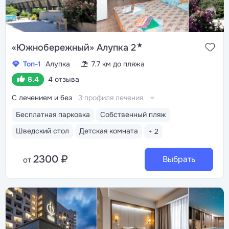
★
«Южнобережный» Алупка 2
Топ-1
Алупка
7.7 км до пляжа
8.4
4 отзыва
С лечением и без
3 профиля лечения
Бесплатная парковка
Собственный пляж
Шведский стол
Детская комната
+ 2
2300 ₽
Выбрать
от