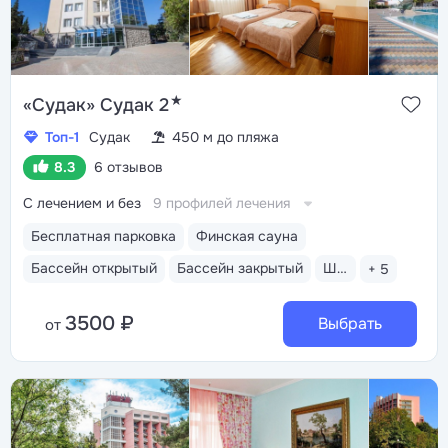
★
«Судак» Судак 2
Топ-1
Судак
450 м до пляжа
8.3
6 отзывов
С лечением и без
9 профилей лечения
Бесплатная парковка
Финская сауна
Бассейн открытый
Бассейн закрытый
Шведский стол
+ 5
3500 ₽
Выбрать
от