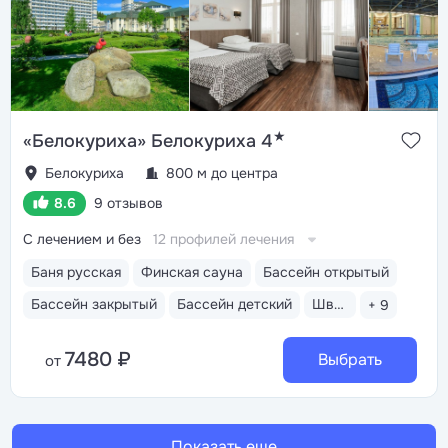
★
«Белокуриха» Белокуриха 4
Белокуриха
800 м до центра
8.6
9 отзывов
С лечением и без
12 профилей лечения
Баня русская
Финская сауна
Бассейн открытый
Бассейн закрытый
Бассейн детский
Шведский стол
+ 9
7480 ₽
Выбрать
от
Показать еще