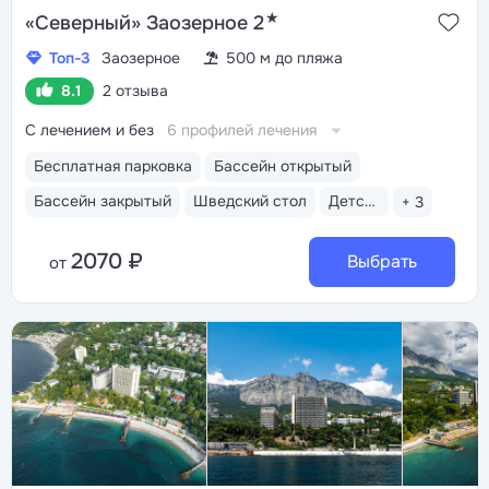
★
«Северный» Заозерное 2
Топ-3
Заозерное
500 м до пляжа
8.1
2 отзыва
С лечением и без
6 профилей лечения
Бесплатная парковка
Бассейн открытый
Бассейн закрытый
Шведский стол
Детская комната
+ 3
2070 ₽
Выбрать
от