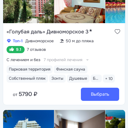
★
«Голубая даль» Дивноморское 3
Топ-1
Дивноморское
50 м до пляжа
9.1
7 отзывов
С лечением и без
7 профилей лечения
Парковая территория
Финская сауна
Собственный пляж
Зонты
Душевые
Бар пляжный
+ 10
5790 ₽
Выбрать
от