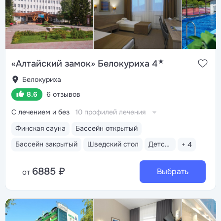
сауны, хаммам, ледяная купель
★
«Алтайский замок» Белокуриха 4
Белокуриха
8.6
6 отзывов
С лечением и без
10 профилей лечения
Финская сауна
Бассейн открытый
Бассейн закрытый
Шведский стол
Детская анимация
+ 4
6885 ₽
Выбрать
от