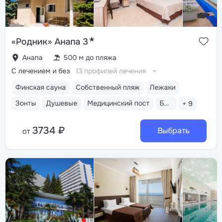
★
«Родник» Анапа 3
Анапа
500 м до пляжа
С лечением и без
13 профилей лечения
Финская сауна
Собственный пляж
Лежаки
Зонты
Душевые
Медицинский пост
Бассейн открытый
+ 9
3734 ₽
Выбрать
от