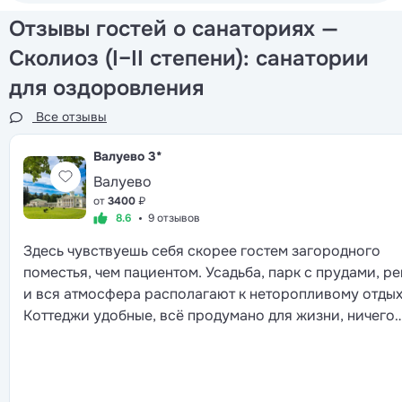
Отзывы гостей о санаториях —
Сколиоз (I–II степени): санатории
для оздоровления
Все отзывы
Валуево
3*
Валуево
от
3400
₽
8.6
9 отзывов
Здесь чувствуешь себя скорее гостем загородного
поместья, чем пациентом. Усадьба, парк с прудами, ре
и вся атмосфера располагают к неторопливому отдых
Коттеджи удобные, всё продумано для жизни, ничего
лишнего. Еда не просто полезная, а правда вкусная, и
выбор большой. Персонал относится тепло, но без эт
слащавой заботы. Лечебная база широкая, от серьёз
лечебных процедур до мягких восстановительных