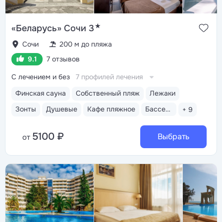
★
«Беларусь» Сочи 3
Сочи
200 м до пляжа
9.1
7 отзывов
С лечением и без
7 профилей лечения
Финская сауна
Собственный пляж
Лежаки
Зонты
Душевые
Кафе пляжное
Бассейн открытый
+ 9
5100 ₽
Выбрать
от