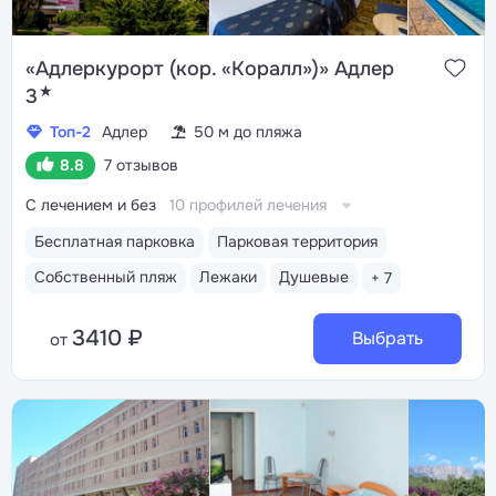
«Адлеркурорт (кор. «Коралл»)» Адлер
★
3
Топ-2
Адлер
50 м до пляжа
8.8
7 отзывов
С лечением и без
10 профилей лечения
Бесплатная парковка
Парковая территория
Собственный пляж
Лежаки
Душевые
+ 7
3410 ₽
Выбрать
от