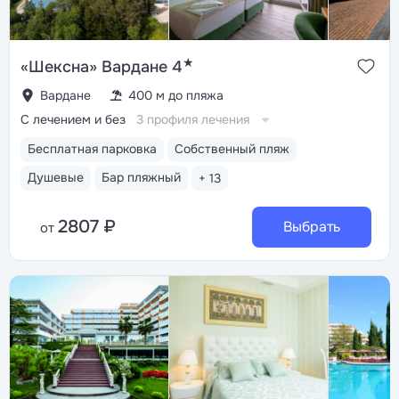
★
«Шексна» Вардане 4
Вардане
400 м до пляжа
С лечением и без
3 профиля лечения
Бесплатная парковка
Собственный пляж
Душевые
Бар пляжный
+ 13
2807 ₽
Выбрать
от