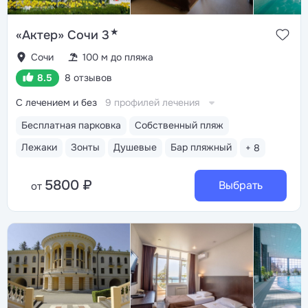
★
«Актер» Сочи 3
Сочи
100 м до пляжа
8.5
8 отзывов
С лечением и без
9 профилей лечения
Бесплатная парковка
Собственный пляж
Лежаки
Зонты
Душевые
Бар пляжный
+ 8
5800 ₽
Выбрать
от