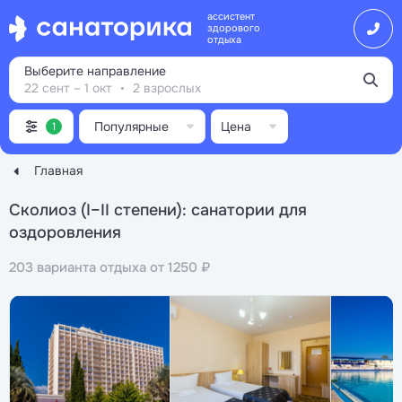
ассистент
здорового
отдыха
Выберите направление
22 сент – 1 окт
2 взрослых
Популярные
Цена
1
Главная
Сколиоз (I–II степени): санатории для
оздоровления
203 варианта отдыха от 1250 ₽