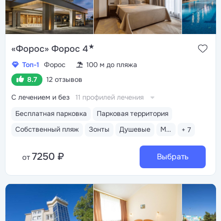
★
«Форос» Форос 4
Топ-1
Форос
100 м до пляжа
8.7
12 отзывов
С лечением и без
11 профилей лечения
Бесплатная парковка
Парковая территория
Собственный пляж
Зонты
Душевые
Медицинский пост
+ 7
7250 ₽
Выбрать
от