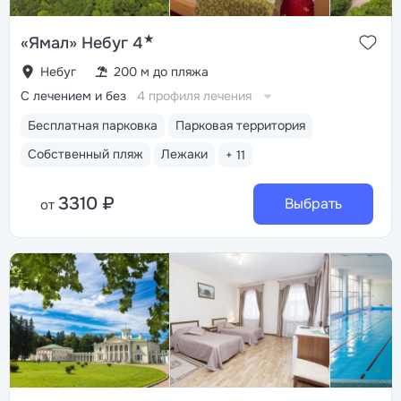
★
«Ямал» Небуг 4
Небуг
200 м до пляжа
С лечением и без
4 профиля лечения
Бесплатная парковка
Парковая территория
Собственный пляж
Лежаки
+ 11
3310 ₽
Выбрать
от