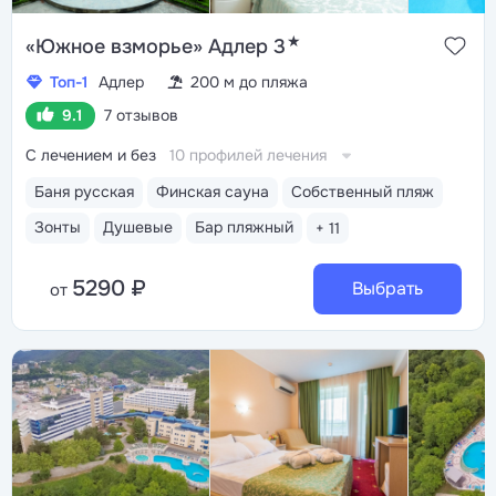
★
«Южное взморье» Адлер 3
Топ-1
Адлер
200 м до пляжа
9.1
7 отзывов
С лечением и без
10 профилей лечения
Баня русская
Финская сауна
Собственный пляж
Зонты
Душевые
Бар пляжный
+ 11
5290 ₽
Выбрать
от