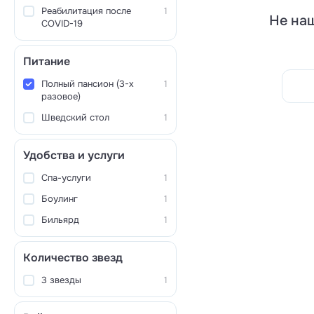
Реабилитация после
1
Не наш
COVID-19
Питание
Полный пансион (3-х
1
разовое)
Шведский стол
1
Удобства и услуги
Спа-услуги
1
Боулинг
1
Бильярд
1
Количество звезд
3 звезды
1