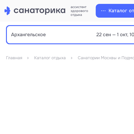
ассистент
Каталог
о
здорового
отдыха
Главная
Каталог отдыха
Санатории Москвы и Подмо