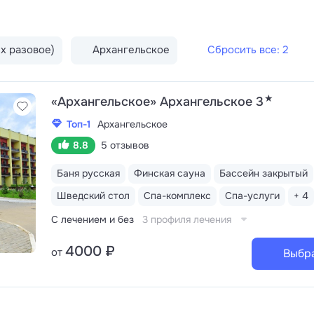
х разовое)
Архангельское
Сбросить все: 2
★
«Архангельское» Архангельское 3
Топ-1
Архангельское
8.8
5 отзывов
Баня русская
Финская сауна
Бассейн закрытый
Шведский стол
Спа-комплекс
Спа-услуги
+ 4
С лечением и без
3 профиля лечения
4000 ₽
от
Выбр