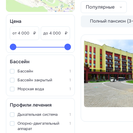
Популярные
Цена
Полный пансион (3-
от
₽
до
₽
Бассейн
Бассейн
1
Бассейн закрытый
1
Морская вода
1
Профили лечения
Дыхательная система
1
Опорно-двигательный
1
аппарат