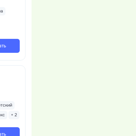
на
ать
етский
кс
+ 2
ать