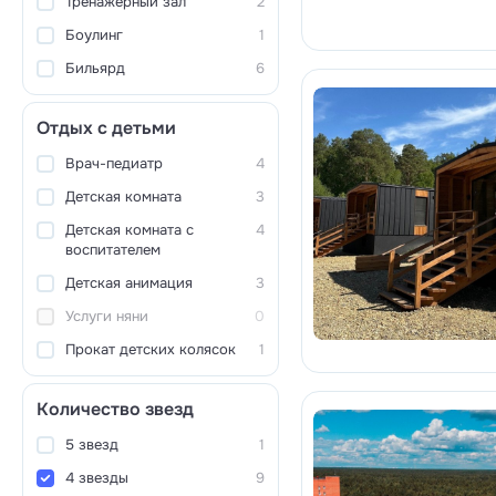
Тренажерный зал
2
Боулинг
1
Бильярд
6
Отдых с детьми
Врач-педиатр
4
Детская комната
3
Детская комната с
4
воспитателем
Детская анимация
3
Услуги няни
0
Прокат детских колясок
1
Количество звезд
5 звезд
1
4 звезды
9