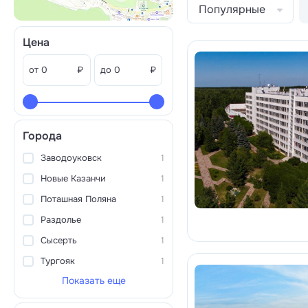
Популярные
Цена
от
₽
до
₽
Города
Заводоуковск
1
Новые Казанчи
1
Поташная Поляна
1
Раздолье
1
Сысерть
1
Тургояк
1
Показать еще