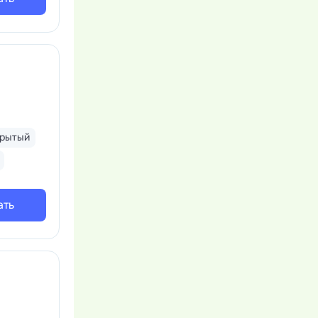
крытый
ать