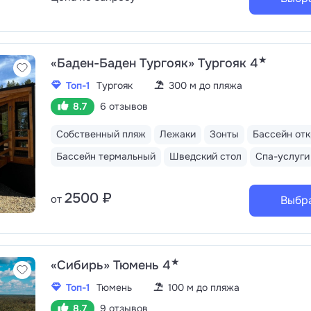
★
«Баден-Баден Тургояк» Тургояк 4
Топ-1
Тургояк
300 м до пляжа
8.7
6 отзывов
Собственный пляж
Лежаки
Зонты
Бассейн от
Бассейн термальный
Шведский стол
Спа-услуги
2500 ₽
от
Выбр
★
«Сибирь» Тюмень 4
Топ-1
Тюмень
100 м до пляжа
8.7
9 отзывов