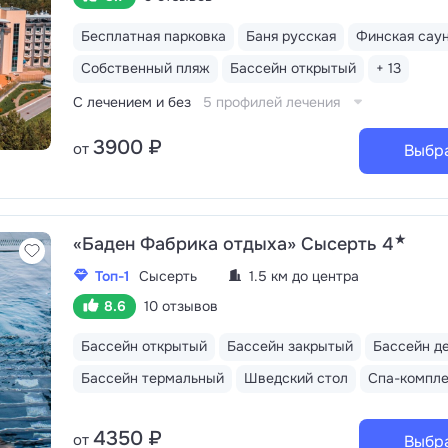
Бесплатная парковка
Баня русская
Финская сау
Собственный пляж
Бассейн открытый
+ 13
С лечением и без
5 профилей лечения
3900 ₽
от
Выбр
★
«Баден Фабрика отдыха» Сысерть 4
Топ-1
Сысерть
1.5 км до центра
8.6
10 отзывов
Бассейн открытый
Бассейн закрытый
Бассейн д
Бассейн термальный
Шведский стол
Спа-компле
4350 ₽
от
Выбр