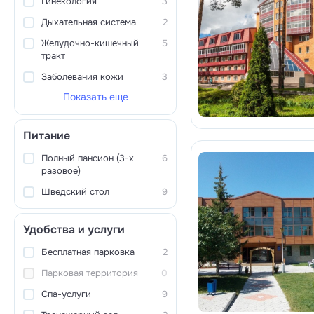
Гинекология
3
Дыхательная система
2
Желудочно-кишечный
5
тракт
Заболевания кожи
3
Показать еще
Питание
Полный пансион (3-х
6
разовое)
Шведский стол
9
Удобства и услуги
Бесплатная парковка
2
Парковая территория
0
Спа-услуги
9