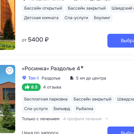
Бассейн открытый
Бассейн закрытый
Шведский 
Детская комната
Спа-услуги
Боулинг
5400 ₽
от
Выбр
★
«Росинка» Раздолье 4
Топ-1
Раздолье
5 км до центра
8.5
4 отзыва
Бесплатная парковка
Бассейн закрытый
Шведски
Спа-услуги
Бильярд
Рыбалка
Только с лечением
4 профиля лечения
Цена по запросу
Выбр