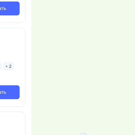
ать
+ 2
ать