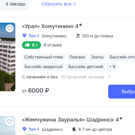
4 звезды
Сбросить все: 1
★
«Урал» Хомутинино 4
Топ-1
Хомутинино
100 м до пляжа
8.1
4 отзыва
Собственный пляж
Лежаки
Зонты
Бассейн от
Бассейн закрытый
Бассейн детский
+ 9
С лечением и без
10 профилей лечения
6000 ₽
от
Выбр
★
«Жемчужина Зауралья» Шадринск 4
Топ-1
Шадринск
6.7 км до центра