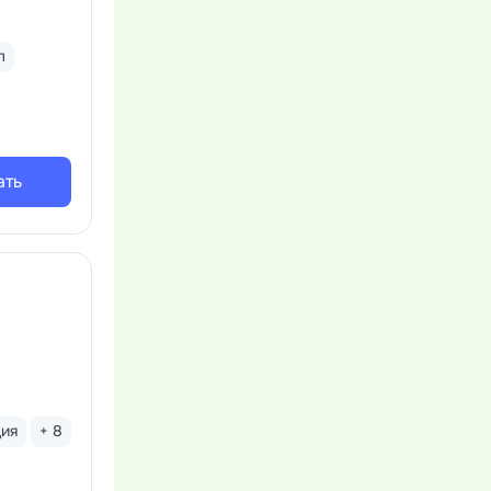
л
ать
ция
+ 8