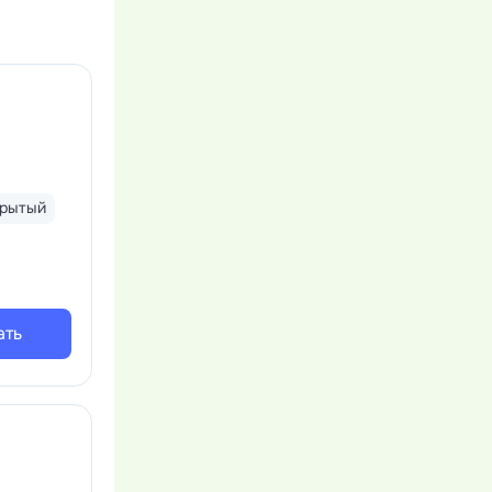
крытый
ать