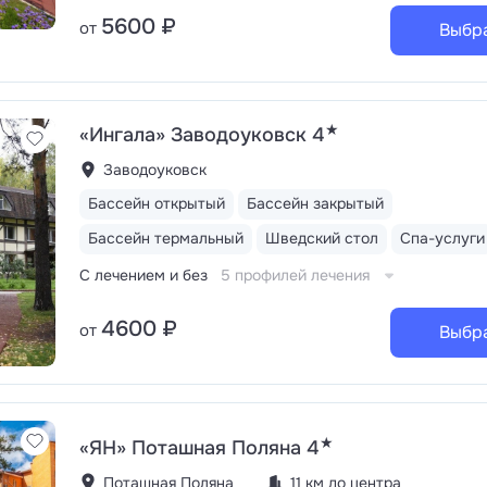
5600 ₽
от
Выбр
★
«Ингала» Заводоуковск 4
Заводоуковск
Бассейн открытый
Бассейн закрытый
Бассейн термальный
Шведский стол
Спа-услуги
С лечением и без
5 профилей лечения
4600 ₽
от
Выбр
★
«ЯН» Поташная Поляна 4
Поташная Поляна
11 км до центра