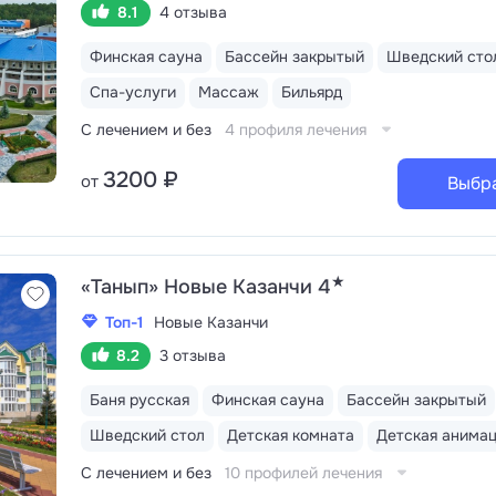
8.1
4 отзыва
Финская сауна
Бассейн закрытый
Шведский сто
Спа-услуги
Массаж
Бильярд
С лечением и без
4 профиля лечения
3200 ₽
от
Выбр
★
«Танып» Новые Казанчи 4
Топ-1
Новые Казанчи
8.2
3 отзыва
Баня русская
Финская сауна
Бассейн закрытый
Шведский стол
Детская комната
Детская анима
С лечением и без
10 профилей лечения