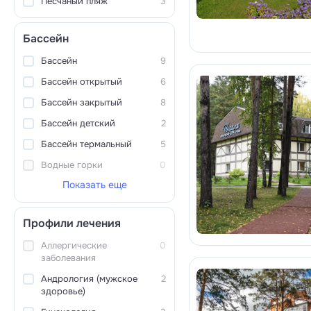
Песчаный пляж
3
Бассейн
Бассейн
9
Бассейн открытый
6
Бассейн закрытый
8
Бассейн детский
2
Бассейн термальный
5
Водные горки
0
Показать еще
Профили лечения
Аллергические
0
заболевания
Андрология (мужское
2
здоровье)