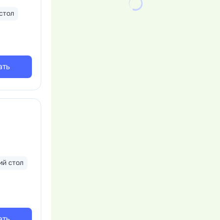
стол
ать
й стол
ать