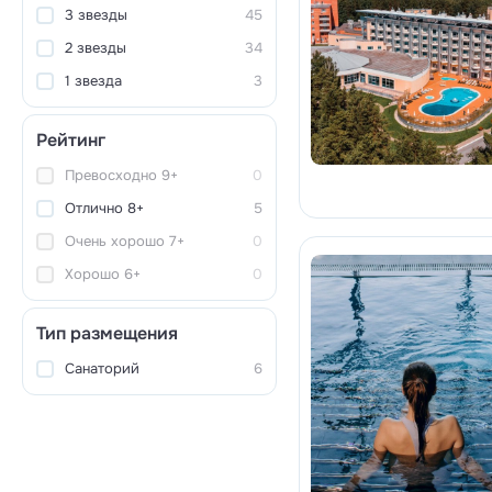
3 звезды
45
2 звезды
34
1 звезда
3
Рейтинг
Превосходно 9+
0
Отлично 8+
5
Очень хорошо 7+
0
Хорошо 6+
0
Тип размещения
Санаторий
6