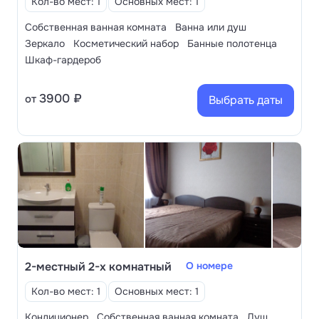
Кол-во мест: 1
Основных мест: 1
различные виды массажа, а также лечение
Собственная ванная комната
Ванна или душ
минеральной водой «Красноглинская» – на
Зеркало
Косметический набор
Банные полотенца
территории здравницы расположен собственный
Шкаф-гардероб
бювет с минеральными источниками.
3900 ₽
от
Выбрать даты
2-местный 2-х комнатный
О номере
Кол-во мест: 1
Основных мест: 1
Кондиционер
Собственная ванная комната
Душ