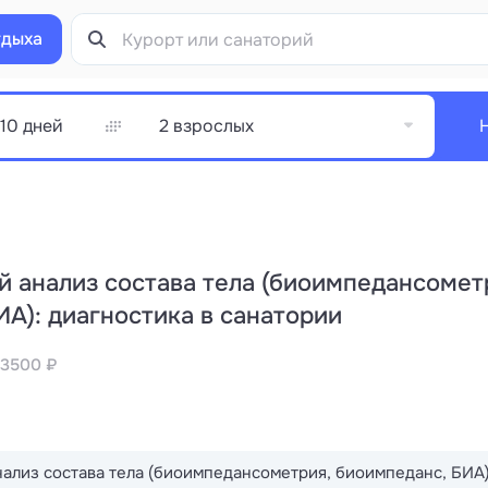
тдыха
2 взрослых
 анализ состава тела (биоимпедансомет
А): диагностика в санатории
 3500 ₽
ализ состава тела (биоимпедансометрия, биоимпеданс, БИА