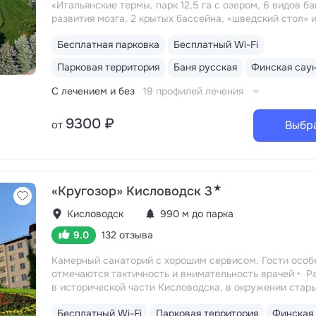
«Итальянские термы, парк 12,5 га с озером, 6 видов ба
развития мозга, 2 крытых бассейна, «шведский стол» и
зал, 24 программы лечения, EMS-тренировки, большой
Бесплатная парковка
Бесплатный Wi-Fi
комплекс, вода «Легенда Кавказа»
Расположен в уе
сосновом бору, между горами Машук и Бештау. Хорош
Парковая территория
Баня русская
Финская сау
транспортная доступность: до курортных парков Желе
и Пятигорска — 15 минут на машине
Санаторий имее
С лечением и без
19 профилей лечения
престижные награды: «Национальная гостиничная пре
«Лучшие санатории РФ», MIBEXPO, AITF. Лидер рейтин
9300 ₽
от
Выбр
санаториев Железноводска «Курорт26.ру»
Территор
12,5 га
★
«Кругозор» Кисловодск 3
Кисловодск
990 м до парка
9.0
132 отзыва
Камерный санаторий с хорошим сервисом. Гости особ
отмечаются тактичность и внимательность врачей
Р
в исторической части Кисловодска, в окружении стар
курортных дач. 10–17 минут прогулки до Каскадной ле
Бесплатный Wi-Fi
Парковая территория
Финская
и входа в Курортный парк
Территория 3,2 га с обзор