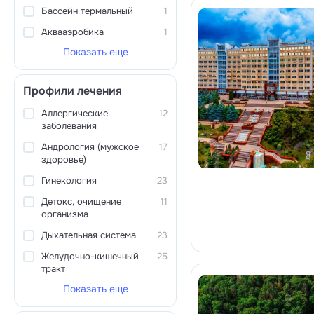
Бассейн термальный
1
Аквааэробика
1
Показать еще
Профили лечения
Аллергические
12
заболевания
Андрология (мужское
17
здоровье)
Гинекология
23
Детокс, очищение
11
организма
Дыхательная система
23
Желудочно-кишечный
25
тракт
Показать еще