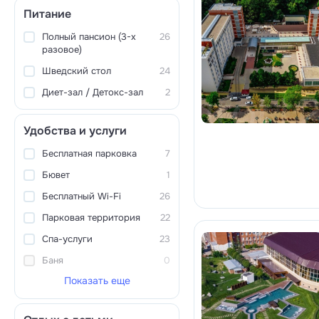
Питание
Полный пансион (3-х
26
разовое)
Шведский стол
24
Диет-зал / Детокс-зал
2
Удобства и услуги
Бесплатная парковка
7
Бювет
1
Бесплатный Wi-Fi
26
Парковая территория
22
Спа-услуги
23
Баня
0
Показать еще