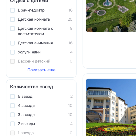
Отдых с детьми
Врач-педиатр
16
Детская комната
20
Детская комната с
8
воспитателем
Детская анимация
16
Услуги няни
4
Бассейн детский
0
Показать еще
Количество звезд
5 звезд
2
4 звезды
10
3 звезды
10
2 звезды
4
1 звезда
0