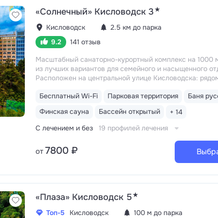
водой «Славяновская» (горячая и холодная)
★
«Солнечный» Кисловодск 3
Кисловодск
2.5 км до парка
9.2
141 отзыв
Масштабный санаторно-курортный комплекс на 1000 
из лучших вариантов для семейного и насыщенного от
Расположен на центральной улице Кисловодска: рядом
до Курортного бульвара можно дойти за 15 минут
Бе
Бесплатный Wi-Fi
Парковая территория
Баня рус
трансфер до Курортного парка и основных
достопримечательностей два раза в день
Корпуса с
Финская сауна
Бассейн открытый
+ 14
теплыми переходами: не надо выходить на улицу, чтоб
столовую, процедуры, бассейн
С лечением и без
19 профилей лечения
7800 ₽
от
Выбр
★
«Плаза» Кисловодск 5
Топ-5
Кисловодск
100 м до парка