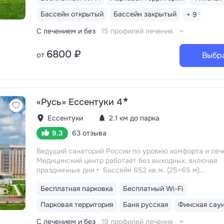
площадкой, цветниками, ландшафтными скульптурами
Бассейн открытый
Бассейн закрытый
+ 9
садовыми качелями, местами отдыха — одна из самых
среди санаториев Кавминвод
Бювет с минеральной 
С лечением и без
15 профилей лечения
курортов: «Славяновская» (Железноводск) и «Ессенту
10 минут до Желябовского и Ребровского городских б
6800 ₽
от
Выбр
★
«Русь» Ессентуки 4
Ессентуки
2.1 км до парка
9.3
63 отзыва
Ведущий санаторий России по уровню комфорта и леч
Медицинский центр работает без выходных, включая
праздничные дни
Бассейн 652 кв.м. (25×65 м)
с термотерапией, джакузи, каскадом и морской волной
Бесплатная парковка
Бесплатный Wi-Fi
от 30 до 180 см, есть отдельная детская зона. Рядом
расположены закрытая терраса с шезлонгами, комфо
Парковая территория
Баня русская
Финская сау
раздевалки
Термальная зона: финская сауна, хаммам
баня на альпийских травах, египетская баня Расул
С лечением и без
19 профилей лечения