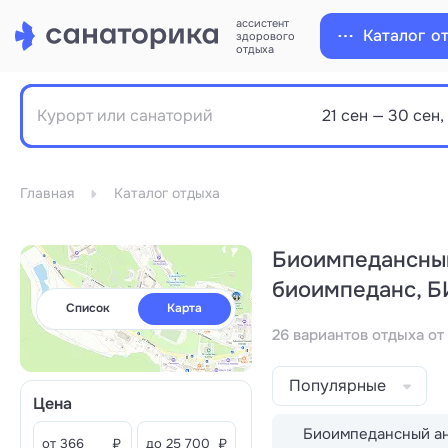
ассистент
Каталог
о
здорового
отдыха
Главная
Каталог отдыха
Биоимпедансный
биоимпеданс, БИ
Список
Карта
26 вариантов отдыха от
Популярные
Цена
Биоимпедансный ан
от
₽
до
₽