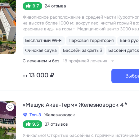
9.7
24 отзыва
Живописное расположение в средней части Курортног
на высоте более 1000 м: вокруг лес, чистый горный во
красивые виды на горы
Медицинский центр 3000 кв.
43 врача и 220 медспециалистов высокой квалификац
Бесплатный Wi-Fi
Парковая территория
Баня рус
1000 видов диагностики и ДНК-исследований. Есть ди
МРТ, КТ, УЗИ, Онкоскрининг. Более 1000 видов процед
Финская сауна
Бассейн закрытый
Бассейн детс
Регулярное обновление лечебной базы, есть редкие
и уникальные процедуры
Собственный бювет с мине
С лечением и без
18 профилей лечения
водой «Славяновская», «Ессентуки-4», «Ессентуки-2»
13 000 ₽
от
Выбр
★
«Машук Аква-Терм» Железноводск 4
Топ-3
Железноводск
9.5
37 отзывов
Уникально! Открытые бассейны с горячими источника