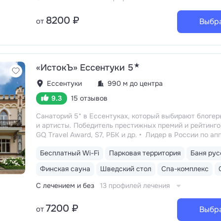
с вулканической глиной, Душ впечатлений (бриз, троп
душ с ароматерапией), дорожки Кнейппа, ледяной фонт
8200 ₽
от
Выбр
System, кедровая бочка, релакс-бассейн 10×2,7×2 м
с гидромассажем и цветотерапией
★
«ИстокЪ» Ессентуки 5
Ессентуки
990 м до центра
9.3
15 отзывов
Санаторий 5* в Ессентуках, который выбирают блогер
и артисты. Победитель престижных премий и рейтинго
GQ Travel Award, S7, РБК и др.
Лидер в России по ап
косметологии: массаж ICOONE, лечение целлюлита и 
Бесплатный Wi-Fi
Парковая территория
Баня рус
«Эндосфера», коррекция фигуры Tesla Former, безинъе
мезотерапия Dermadrop, фотобиомодуляция Heleo4 Pro
Финская сауна
Шведский стол
Спа-комплекс
активная клеточная RF-терапия INDIBA, «голливудский
гидропилинг HydraFacial, детокс-модуль IYASHI DOME,
С лечением и без
13 профилей лечения
микротоковая терапия, криолифтинг и др.
Всего 140 
тихо и спокойно. Сотрудники и врачи относятся с вни
7200 ₽
от
Выбр
и уважением к конфиденциальности каждого гостя
С
расположен рядом с грязелечебницей им. Семашко. 3