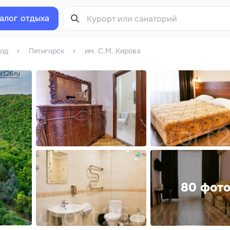
алог
отдыха
од
Пятигорск
им. С.М. Кирова
80 фот