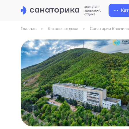
ассистент
Кат
здорового
отдыха
Главная
Каталог отдыха
Санатории Кавминв