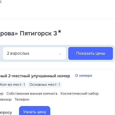
.
★
ирова» Пятигорск 3
2 взрослых
Показать цены
ный 2-местный улучшенный номер
О номере
Кол-во мест: 1
Основных мест: 1
ер
Собственная ванная комната
Косметический набор
евизор
Телефон
Узнать цену
апросу