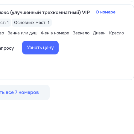
юкс (улучшенный трехкомнатный) VIP
О номере
ст: 1
Основных мест: 1
ер
Ванна или душ
Фен в номере
Зеркало
Диван
Кресло
Узнать цену
апросу
ть все 7 номеров