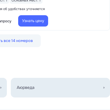
ст: 1
Основных мест: 1
 об удобствах уточняется
Узнать цену
апросу
ь все 14 номеров
Аюрведа