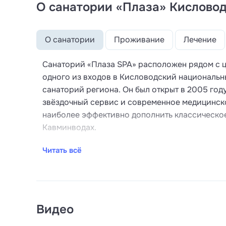
О санатории «Плаза» Кисловод
О санатории
Проживание
Лечение
Санаторий «Плаза SPA» расположен рядом с ц
одного из входов в Кисловодский националь
санаторий региона. Он был открыт в 2005 год
звёздочный сервис и современное медицинск
наиболее эффективно дополнить классическо
Кавминводах.
Лечебно-диагностический центр санатория «П
Читать всё
заболеваний, а также их профилактику. В сан
диагностика, для того, чтобы лечащий врач м
комплекс процедур. Расположение санатория 
использованием природных факторов курорта.
Видео
множеству минеральных вод, в числе которых
Территория санатория «Плаза SPA» богата тр