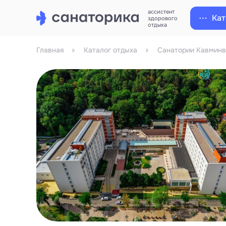
ассистент
Кат
здорового
отдыха
Главная
Каталог отдыха
Санатории Кавминв