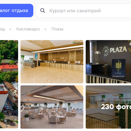
алог
отдыха
од
Кисловодск
Плаза
230 фот