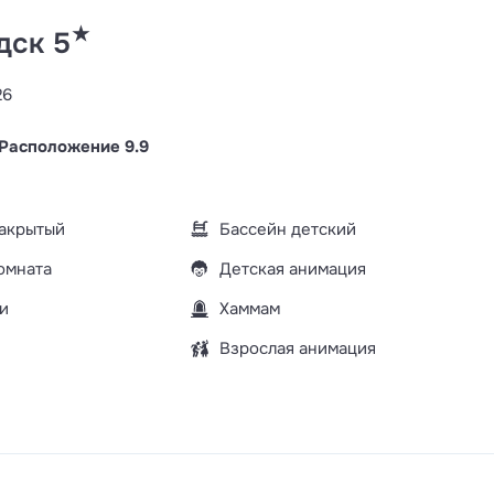
★
дск 5
26
Расположение 9.9
закрытый
Бассейн детский
омната
Детская анимация
и
Хаммам
Взрослая анимация