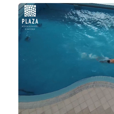
живописному парку. Маршрут можно выбрать 
необходимости лечащий врач поможет вам оп
степени нагрузки на организм.
Санаторий «Плаза SPA» принимает на лечение
заселяют с рождения.