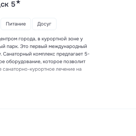
★
ск 5
Питание
Досуг
ентром города, в курортной зоне у
ный парк. Это первый международный
у. Санаторный комплекс предлагает 5-
ое оборудование, которое позволит
е санаторно-курортное лечение на
лаза SPA» нацелен на устранение причин
атории проводится тщательная
ог подобрать наиболее эффективный
позволяет назначать процедуры с
 Гости «Плаза SPA» имеют доступ ко
 и знаменитый нарзан.
опами терренкуров, которые проходят по