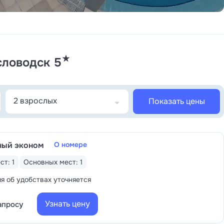
★
словодск 5
2 взрослых
Показать цены
ный эконом
О номере
ст: 1
Основных мест: 1
 об удобствах уточняется
Узнать цену
апросу