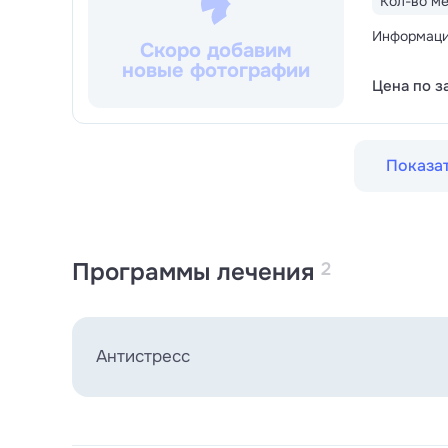
Кол-во ме
Информация
Скоро добавим
новые фотографии
Цена по з
Показат
Программы лечения
2
Антистресс