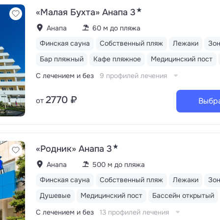
★
«Малая Бухта» Анапа 3
Анапа
60 м до пляжа
Финская сауна
Собственный пляж
Лежаки
Зо
Бар пляжный
Кафе пляжное
Медицинский пост
С лечением и без
9 профилей лечения
2770 ₽
от
Выбр
★
«Родник» Анапа 3
Анапа
500 м до пляжа
Финская сауна
Собственный пляж
Лежаки
Зо
Душевые
Медицинский пост
Бассейн открытый
С лечением и без
13 профилей лечения