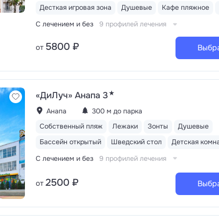
есть летние бары, кафе, столовые
4 бассейна: крыт
Десткая игровая зона
Душевые
Кафе пляжное
с дорожками для плавания, детской чашей и спа-зоной
семейные — с гидромассажем (1 линия), водными горк
С лечением и без
9 профилей лечения
и ведрами для обливаний (2 линия), открытый детский 
Во всех установлены высокотехнологичные системы о
5800 ₽
от
Выбр
и подогрева воды
Здоровое движение: плавание, бо
и настольный теннис, бадминтон, футбольная, баскетб
волейбольная площадки, уличные тренажеры. Работае
спортивных и прогулочных велосипедов, электросамо
★
«ДиЛуч» Анапа 3
Анапа
300 м до парка
Собственный пляж
Лежаки
Зонты
Душевые
Бассейн открытый
Шведский стол
Детская комн
С лечением и без
9 профилей лечения
2500 ₽
от
Выбр