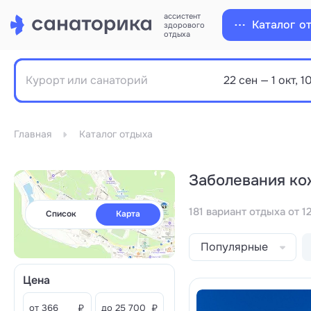
ассистент
Каталог
о
здорового
отдыха
Главная
Каталог отдыха
Заболевания ко
181 вариант отдыха от 1
Список
Карта
Популярные
Цена
от
₽
до
₽