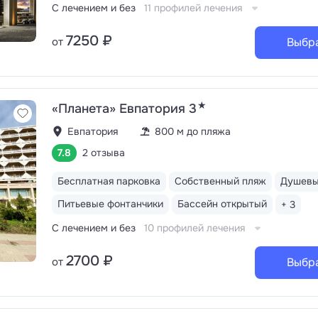
С лечением и без
11 профилей лечения
7250 ₽
от
Выбр
★
«Планета» Евпатория 3
Евпатория
800 м до пляжа
7.8
2 отзыва
Бесплатная парковка
Собственный пляж
Душев
Питьевые фонтанчики
Бассейн открытый
+ 3
С лечением и без
10 профилей лечения
2700 ₽
от
Выбр