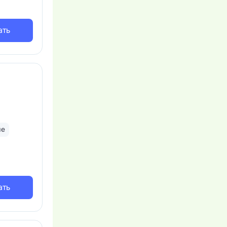
ать
ые
ать