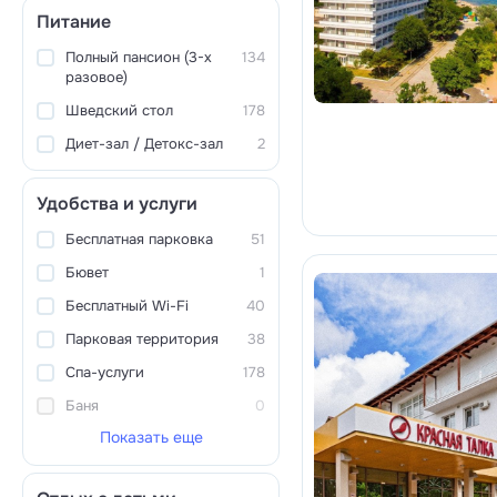
Питание
Полный пансион (3-х
134
разовое)
Шведский стол
178
Диет-зал / Детокс-зал
2
Удобства и услуги
Бесплатная парковка
51
Бювет
1
Бесплатный Wi-Fi
40
Парковая территория
38
Спа-услуги
178
Баня
0
Показать еще