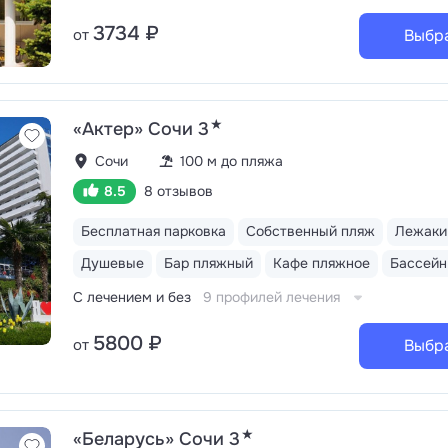
3734 ₽
от
Выбр
★
«Актер» Сочи 3
Сочи
100 м до пляжа
8.5
8 отзывов
Бесплатная парковка
Собственный пляж
Лежаки
Душевые
Бар пляжный
Кафе пляжное
С лечением и без
9 профилей лечения
5800 ₽
от
Выбр
★
«Беларусь» Сочи 3