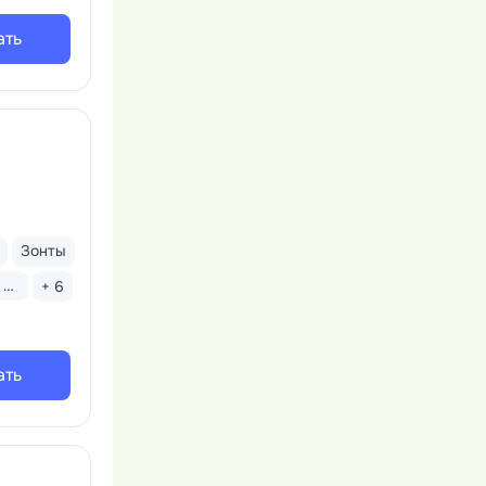
ать
Зонты
Бассейн закрытый
+ 6
ать