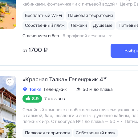
кабинками, фонтанчиками с питьевой водой
Центр Е
5–15 минут до Центрального парка, аквапарка «Аквале
Бесплатный Wi-Fi
Парковая территория
набережной им. Фрунзе, дельфинария и океанариума
Трёхразовое питание «шведский стол» включено в пут
Собственный пляж
Лежаки
Душевые
На пляже есть летнее кафе с закусками, мороженым,
напитками
Крытый подогреваемый бассейн 12×12 м, 
С лечением и без
6 профилей лечения
0,9–1,8 м. Есть финская сауна и хаммам
1700 ₽
от
Выбр
★
«Красная Талка» Геленджик 4
Топ-3
Геленджик
50 м до пляжа
8.9
7 отзывов
Семейный комплекс с собственным пляжем: ухоженны
с галькой, бар, шезлонги и зонты, душевые кабины, пл
пляжных игр. От корпуса № 1 до пляжа — 50 м
Пятир
питание «шведский стол» в двух ресторанах: для госте
Парковая территория
Собственный пляж
отдыхающих на первой и второй линии. На территории