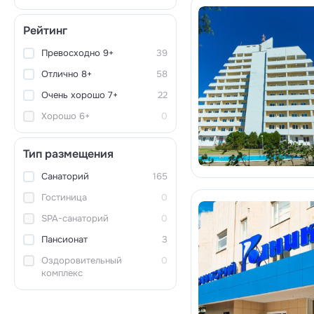
Рейтинг
Превосходно 9+
39
Отлично 8+
58
Очень хорошо 7+
22
Хорошо 6+
0
Тип размещения
Санаторий
165
Гостиница
0
SPA-санаторий
0
Пансионат
3
Оздоровительный
0
комплекс