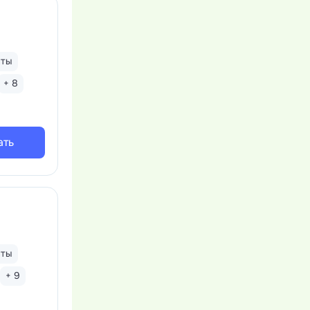
нты
+ 8
ать
нты
+ 9