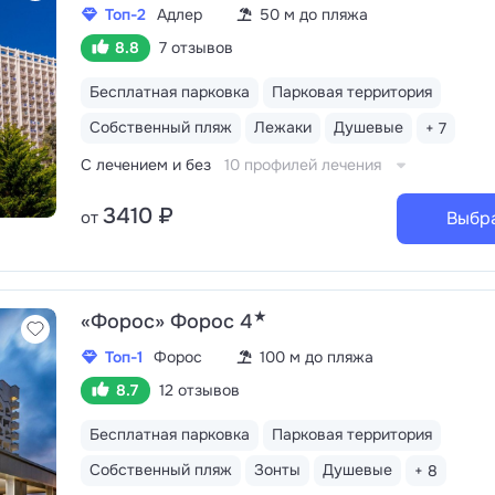
Топ-2
Адлер
50 м до пляжа
8.8
7 отзывов
Бесплатная парковка
Парковая территория
Собственный пляж
Лежаки
Душевые
+ 7
С лечением и без
10 профилей лечения
3410 ₽
от
Выбр
★
«Форос» Форос 4
Топ-1
Форос
100 м до пляжа
8.7
12 отзывов
Бесплатная парковка
Парковая территория
Собственный пляж
Зонты
Душевые
+ 8