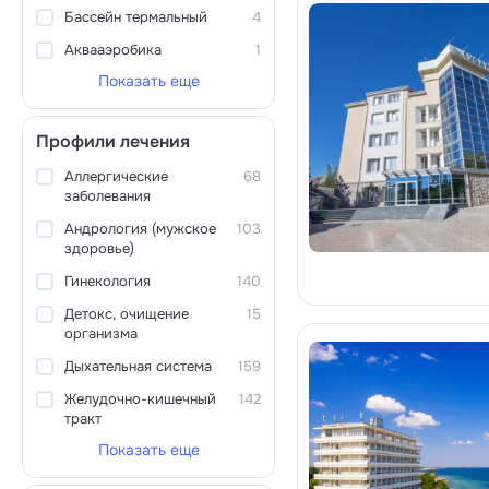
Бассейн термальный
4
Аквааэробика
1
Показать еще
Профили лечения
Аллергические
68
заболевания
Андрология (мужское
103
здоровье)
Гинекология
140
Детокс, очищение
15
организма
Дыхательная система
159
Желудочно-кишечный
142
тракт
Показать еще