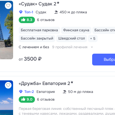
★
«Судак» Судак 2
Топ-1
Судак
450 м до пляжа
8.3
6 отзывов
Бесплатная парковка
Финская сауна
Бассейн от
Бассейн закрытый
Шведский стол
+ 5
С лечением и без
9 профилей лечения
3500 ₽
от
Выбр
★
«Дружба» Евпатория 2
Топ-2
Евпатория
50 м до пляжа
9.0
6 отзывов
Первая береговая линия: собственный песчаный пляж
с теневыми навесами, лежаками, раздевалками, душ