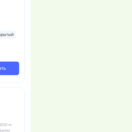
крытый
ать
 400 м
евыми