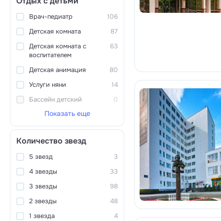
Отдых с детьми
Врач-педиатр
106
Детская комната
87
Детская комната с
63
воспитателем
Детская анимация
80
Услуги няни
14
Бассейн детский
0
Показать еще
Количество звезд
5 звезд
3
4 звезды
33
3 звезды
98
2 звезды
48
1 звезда
4