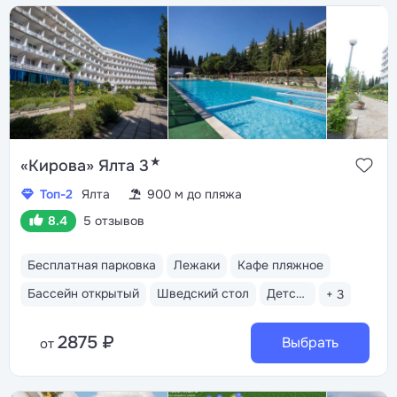
★
«Кирова» Ялта 3
Топ-2
Ялта
900 м до пляжа
8.4
5 отзывов
Бесплатная парковка
Лежаки
Кафе пляжное
Бассейн открытый
Шведский стол
Детская анимация
+ 3
2875 ₽
Выбрать
от