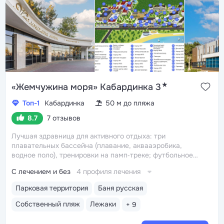
★
«Жемчужина моря» Кабардинка 3
Топ-1
Кабардинка
50 м до пляжа
8.7
7 отзывов
Лучшая здравница для активного отдыха: три
плавательных бассейна (плавание, аквааэробика,
водное поло), тренировки на памп‑треке; футбольное
поле с искусственной травой, волейбольные площадки,
С лечением и без
4 профиля лечения
теннисные корты, бойцовский зал, фитнес‑центр.
Работает прокат спортинвентаря, велосипедов,
Парковая территория
Баня русская
роликов, скейтбордов и самокатов
Первая береговая
линия, собственный мелкогалечный пляж с лежаками,
Собственный пляж
Лежаки
+ 9
тентами, душевыми, медпунктом и спасательной
службой. Редкие преимущества пляжа — пологий вход