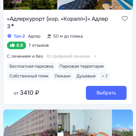
«Адлеркурорт (кор. «Коралл»)» Адлер
★
3
Топ-2
Адлер
50 м до пляжа
8.8
7 отзывов
С лечением и без
10 профилей лечения
Бесплатная парковка
Парковая территория
Собственный пляж
Лежаки
Душевые
+ 7
3410 ₽
Выбрать
от