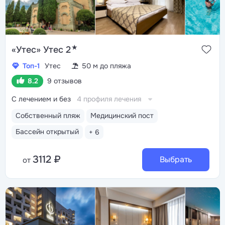
★
«Утес» Утес 2
Топ-1
Утес
50 м до пляжа
8.2
9 отзывов
С лечением и без
4 профиля лечения
Собственный пляж
Медицинский пост
Бассейн открытый
+ 6
3112 ₽
Выбрать
от