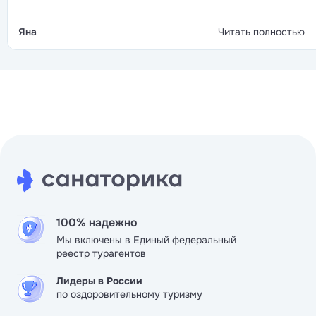
слащавой заботы. Лечебная база широкая, от серьёз
лечебных процедур до мягких восстановительных
Яна
Читать полностью
программ, так что каждый найдёт что-то для себя.
100% надежно
Мы включены в Единый федеральный
реестр турагентов
Лидеры в России
по оздоровительному туризму