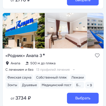
от
★
«Родник» Анапа 3
Анапа
500 м до пляжа
С лечением и без
13 профилей лечения
Финская сауна
Собственный пляж
Лежаки
Зонты
Душевые
Медицинский пост
Бассейн открытый
+ 9
3734 ₽
Выбрать
от