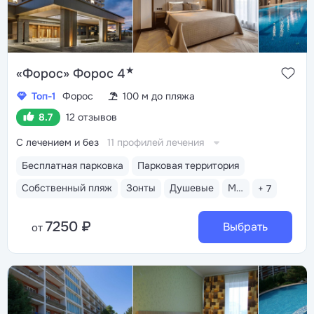
★
«Форос» Форос 4
Топ-1
Форос
100 м до пляжа
8.7
12 отзывов
С лечением и без
11 профилей лечения
Бесплатная парковка
Парковая территория
Собственный пляж
Зонты
Душевые
Медицинский пост
+ 7
7250 ₽
Выбрать
от