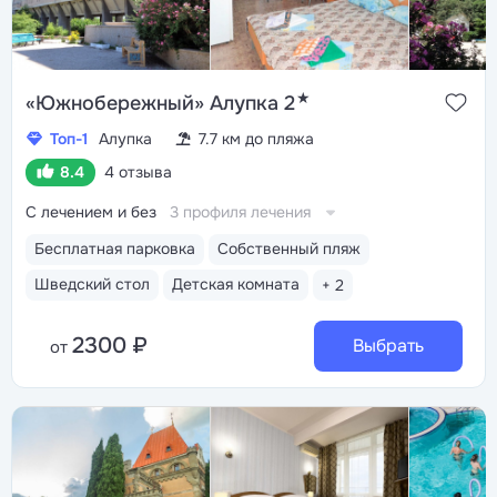
★
«Южнобережный» Алупка 2
Топ-1
Алупка
7.7 км до пляжа
8.4
4 отзыва
С лечением и без
3 профиля лечения
Бесплатная парковка
Собственный пляж
Шведский стол
Детская комната
+ 2
2300 ₽
Выбрать
от