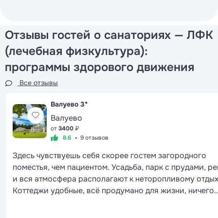
Отзывы гостей о санаториях — ЛФК
(лечебная физкультура):
программы здорового движения
Все отзывы
Валуево
3*
Валуево
от
3400
₽
8.6
9 отзывов
Здесь чувствуешь себя скорее гостем загородного
поместья, чем пациентом. Усадьба, парк с прудами, ре
и вся атмосфера располагают к неторопливому отдых
Коттеджи удобные, всё продумано для жизни, ничего
лишнего. Еда не просто полезная, а правда вкусная, и
выбор большой. Персонал относится тепло, но без эт