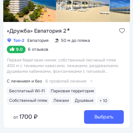
★
«Дружба» Евпатория 2
Топ-2
Евпатория
50 м до пляжа
9.0
6 отзывов
Первая береговая линия: собственный песчаный пляж
400 м с теневыми навесами, лежаками, раздевалками,
душевыми кабинками, фонтанчиками с питьевой
водой
Центр Евпатории: 5–15 минут до Центрального
С лечением и без
6 профилей лечения
парка, аквапарка «Акваленд», набережной им. Фрунзе,
дельфинария и океанариума
Трёхразовое питание
Бесплатный Wi-Fi
Парковая территория
«шведский стол» включено в путёвку. На пляже есть
летнее кафе с закусками, мороженым, напитками
Собственный пляж
Лежаки
Душевые
+ 10
Крытый подогреваемый бассейн 12×12 м, глубина 0,9–
1,8 м. Есть финская сауна и хаммам
1700 ₽
Выбрать
от