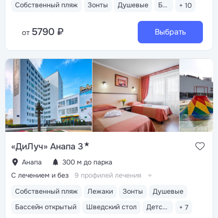
Собственный пляж
Зонты
Душевые
Бар пляжный
+ 10
5790 ₽
Выбрать
от
★
«ДиЛуч» Анапа 3
Анапа
300 м до парка
С лечением и без
9 профилей лечения
Собственный пляж
Лежаки
Зонты
Душевые
Бассейн открытый
Шведский стол
Детская комната
+ 7