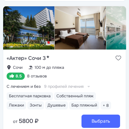
★
«Актер» Сочи 3
Сочи
100 м до пляжа
8.5
8 отзывов
С лечением и без
9 профилей лечения
Бесплатная парковка
Собственный пляж
Лежаки
Зонты
Душевые
Бар пляжный
+ 8
5800 ₽
Выбрать
от