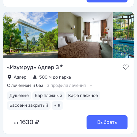
★
«Изумруд» Адлер 3
Адлер
500 м до парка
С лечением и без
3 профиля лечения
Душевые
Бар пляжный
Кафе пляжное
Бассейн закрытый
+ 9
1630 ₽
Выбрать
от