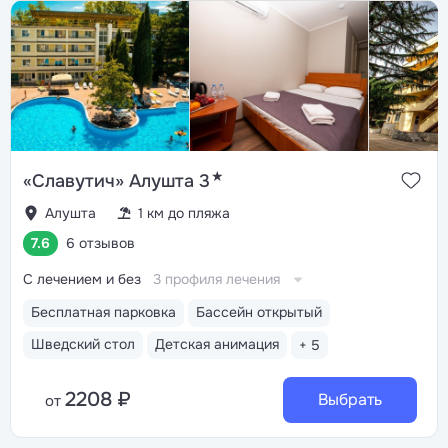
★
«Славутич» Алушта 3
Алушта
1 км до пляжа
7.6
6 отзывов
С лечением и без
3 профиля лечения
Бесплатная парковка
Бассейн открытый
Шведский стол
Детская анимация
+ 5
2208 ₽
Выбрать
от