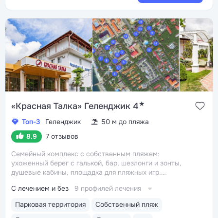
★
«Красная Талка» Геленджик 4
Топ-3
Геленджик
50 м до пляжа
8.9
7 отзывов
Семейный комплекс с собственным пляжем:
ухоженный берег с галькой, бар, шезлонги и зонты,
душевые кабины, площадка для пляжных игр.
От корпуса № 1 до пляжа — 50 м
Пятиразовое
С лечением и без
9 профилей лечения
питание «шведский стол» в двух ресторанах: для
гостей, отдыхающих на первой и второй линии.
Парковая территория
Собственный пляж
На территории корпусов есть летние бары, кафе,