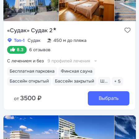
★
«Судак» Судак 2
Топ-1
Судак
450 м до пляжа
8.3
6 отзывов
С лечением и без
9 профилей лечения
Бесплатная парковка
Финская сауна
Бассейн открытый
Бассейн закрытый
Шведский стол
+ 5
3500 ₽
Выбрать
от