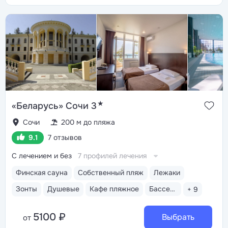
★
«Беларусь» Сочи 3
Сочи
200 м до пляжа
9.1
7 отзывов
С лечением и без
7 профилей лечения
Финская сауна
Собственный пляж
Лежаки
Зонты
Душевые
Кафе пляжное
Бассейн открытый
+ 9
5100 ₽
Выбрать
от