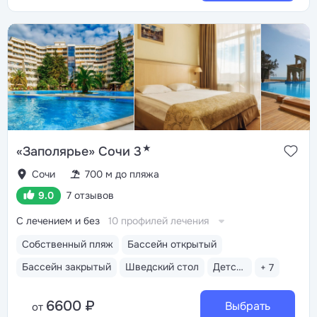
★
«Заполярье» Сочи 3
Сочи
700 м до пляжа
9.0
7 отзывов
С лечением и без
10 профилей лечения
Собственный пляж
Бассейн открытый
Бассейн закрытый
Шведский стол
Детская анимация
+ 7
6600 ₽
Выбрать
от