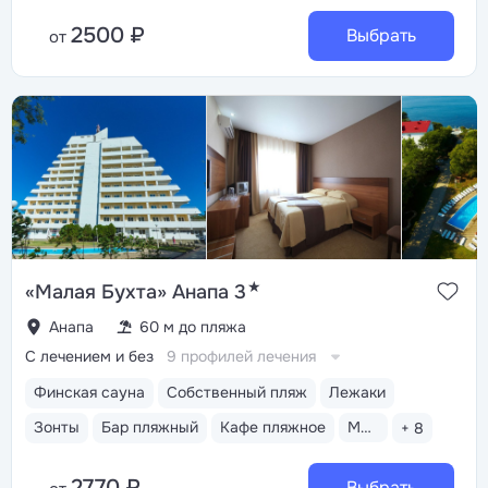
2500 ₽
Выбрать
от
★
«Малая Бухта» Анапа 3
Анапа
60 м до пляжа
С лечением и без
9 профилей лечения
Финская сауна
Собственный пляж
Лежаки
Зонты
Бар пляжный
Кафе пляжное
Медицинский пост
+ 8
2770 ₽
Выбрать