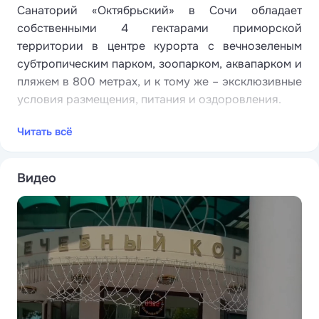
Санаторий «Октябрьский» в Сочи обладает
собственными 4 гектарами приморской
территории в центре курорта с вечнозеленым
субтропическим парком, зоопарком, аквапарком и
пляжем в 800 метрах, и к тому же – эксклюзивные
условия размещения, питания и оздоровления.
Санаторий, окруженный пальмами, кактусами,
Читать всё
кипарисами и магнолиями, которые в сочетании с
красивыми фонтанами создают великолепную
атмосферу для прекрасного настроения.
Видео
В «Октябрьском» в Сочи – 3 спальных корпуса, 8
коттеджей-апартаментов и корпус медицинского
назначения. В номерах предусматривается
одноместное заселение. При необходимости
дополнительного размещения взрослых и детей в
стандартный номер по запросу предоставляется
раскладушка (европейского образца). Ребенку до