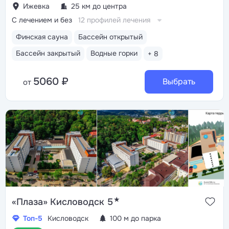
Ижевка
25 км до центра
С лечением и без
12 профилей лечения
Финская сауна
Бассейн открытый
Бассейн закрытый
Водные горки
+ 8
5060 ₽
Выбрать
от
★
«Плаза» Кисловодск 5
Топ-5
Кисловодск
100 м до парка