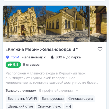
★
«Княжна Мери» Железноводск 3
Топ-1
Железноводск
300 м до парка
9.8
6 отзывов
Расположен у главного входа в Курортный парк,
в 5 минутах от Пушкинской галереи
Все
минеральные источники в шаговой доступности: бювет
«Лермонтовский» (2 минуты), бюветы «Смирновский»
Только с лечением
5 профилей лечения
и «Славяновский» (7 минут)
Новый пансионат, открыт
в 2018 году. Всего 12 номеров: тишина, нет очереди
Бесплатный Wi-Fi
Баня русская
Финская сауна
на процедуры, индивидуальный подход к каждому
гостю
Главный корпус — памятник архитектуры конца
Шведский стол
Спа-комплекс
+ 4