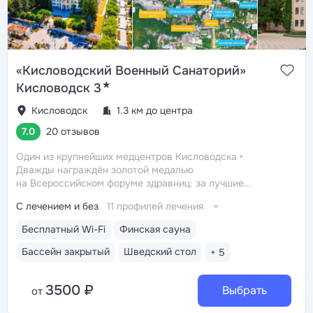
«Кисловодский Военный Санаторий»
★
Кисловодск 3
Кисловодск
1.3 км до центра
7.0
20 отзывов
Один из крупнейших медцентров Кисловодска
Дважды награждён золотой медалью
на Всероссийском форуме здравниц: за лучшие
технологии традиционной медицины (2022 г.)
С лечением и без
11 профилей лечения
и климатотерапии (2019 г.)
Монументальные корпуса
в духе «сталинского ампира»: бережно
Бесплатный Wi-Fi
Финская сауна
отреставрированный памятник архитектуры 1956-го
года
Историческая часть Кисловодска, квартал
Бассейн закрытый
Шведский стол
+ 5
«старых курортных дач»: 5–15 минут прогулки до пр.
Ленина, Каскадной лестницы, дачи Шаляпина,
3500 ₽
Филармонии, Курортного парка, Нарзанной галереи
Выбрать
от