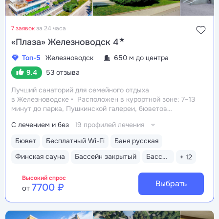
7 заявок
за 24 часа
★
«Плаза» Железноводск 4
Топ-5
Железноводск
650 м до центра
9.4
53 отзыва
Лучший санаторий для семейного отдыха
в Железноводске
Расположен в курортной зоне: 7–13
минут до парка, Пушкинской галереи, бюветов
«Славяновский» и «Смирновский»
Собственный
С лечением и без
19 профилей лечения
бювет с минеральной водой «Славяновская»
Все
в одном здании: не нужно выходить на улицу, чтобы
Бювет
Бесплатный Wi-Fi
Баня русская
получить лечение, посетить бассейн и столовую
Финская сауна
Бассейн закрытый
Бассейн детский
+ 12
Высокий спрос
Выбрать
7700 ₽
от