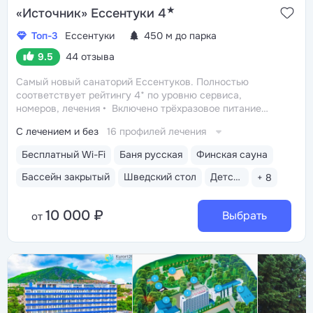
★
«Источник» Ессентуки 4
Топ-3
Ессентуки
450 м до парка
9.5
44 отзыва
Самый новый санаторий Ессентуков. Полностью
соответствует рейтингу 4* по уровню сервиса,
номеров, лечения
Включено трёхразовое питание
«шведский стол» с большим выбором блюд. Один
С лечением и без
16 профилей лечения
из лучших вариантов по питанию в Ессентуках
Центр
Курортной зоны: 3 минуты до Курортного парка
Бесплатный Wi-Fi
Баня русская
Финская сауна
и Грязелечебницы им. Семашко
Бювет с минеральной
водой «Ессентуки 4» и «Ессентуки Новая»
Бассейн закрытый
Шведский стол
Детская комната
+ 8
10 000 ₽
Выбрать
от