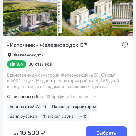
★
«Источник» Железноводск 5
Железноводск
9.4
30 отзывов
Единственный санаторий Железноводска 5*. Открыт
в 2022 году
Медцентр санатория работает 365 дней
в году, включая выходные и праздники
Центр
курортной зоны: в шаговой доступности курортный
С лечением и без
13 профилей лечения
парк, Пушкинская галерея, бюветы «Славяновский»
и «Смирновский», бальнеогрязелечебница, каскадная
Бесплатный Wi-Fi
Парковая территория
лестница, Ferrum-площадь, озеро «30’Ка»
Собственный бювет с минеральной водой двух
Баня русская
Финская сауна
+ 12
курортов: «Славяновская» и «Ессентуки-4»
10 500 ₽
Выбрать
от