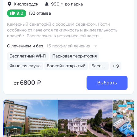
Кисловодск
990 м до парка
9.0
132 отзыва
Камерный санаторий с хорошим сервисом. Гости
особенно отмечаются тактичность и внимательность
врачей
Расположен в исторической части
Кисловодска, в окружении старых курортных дач. 10–17
С лечением и без
15 профилей лечения
минут прогулки до Каскадной лестницы и входа
в Курортный парк
Территория 3,2 га с обзорной
Бесплатный Wi-Fi
Парковая территория
площадкой, цветниками, ландшафтными скульптурами,
садовыми качелями, местами отдыха — одна из самых
Финская сауна
Бассейн открытый
Бассейн закрытый
+ 9
красивых среди санаториев Кавминвод
Бювет
с минеральной водой двух курортов: «Славяновская»
6800 ₽
(Железноводск) и «Ессентуки—2». 10 минут
Выбрать
от
до Желябовского и Ребровского городских бюветов