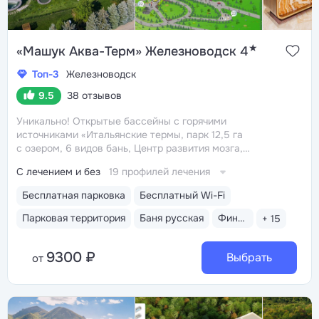
★
«Машук Аква-Терм» Железноводск 4
Топ-3
Железноводск
9.5
38 отзывов
Уникально! Открытые бассейны с горячими
источниками «Итальянские термы, парк 12,5 га
с озером, 6 видов бань, Центр развития мозга,
2 крытых бассейна, «шведский стол» и детокс-зал,
С лечением и без
19 профилей лечения
24 программы лечения, EMS-тренировки, большой спа-
комплекс, вода «Легенда Кавказа»
Расположен
Бесплатная парковка
Бесплатный Wi-Fi
в уединенном сосновом бору, между горами Машук
и Бештау. Хорошая транспортная доступность:
Парковая территория
Баня русская
Финская сауна
+ 15
до курортных парков Железноводска и Пятигорска —
15 минут на машине
Санаторий имеет престижные
9300 ₽
награды: «Национальная гостиничная премия»,
Выбрать
от
«Лучшие санатории РФ», MIBEXPO, AITF. Лидер
рейтинга санаториев Железноводска «Курорт26.ру»
Территория-парк 12,5 га