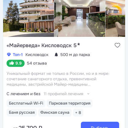
★
«Майерведа» Кисловодск 5
Топ-1
Кисловодск
500 м до парка
9.9
54 отзыва
Уникальный формат не только в России, но и в мире:
сочетание санаторного отдыха, превентивной
медицины, австрийской Майер-медицины
(оздоровление через восстановление ЖКТ),
С лечением и без
11 профилей лечения
древнеиндийской Аюрведы
Победитель
международной премии The World Luxury Awards.
Бесплатный Wi-Fi
Парковая территория
Премия «Вояж» за лучший велнес-проект России
Выбор блогеров, актёров, предпринимателей,
Баня русская
Финская сауна
+ 8
спортсменов. Среди гостей санатория: Ксения Собчак,
Пелагея, Мот, Анна Снаткина, Екатерина Климова,
Александра Жаркова, Лариса Гузеева, Митя Фомин