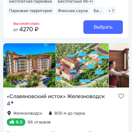
Бесплатная парковка
Бесплатный Wi-Fi
Машука. В 5 минутах ж/д станция «Лермонтовская»,
остановка трамвая
Собственный бювет
Парковая территория
Финская сауна
Бассейн закрытый
+ 7
с минеральной водой источника «Красноармейский»
Красивый вид на горы Машук и Бештау из каждого
Высокий спрос
номера
Выбрать
4270 ₽
от
«Славяновский исток» Железноводск
★
4
Железноводск
800 м до парка
9.3
66 отзывов