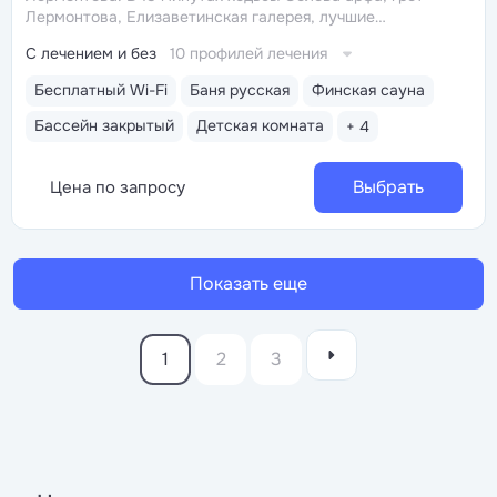
Лермонтова, Елизаветинская галерея, лучшие
смотровые площадки
Бювет источника
С лечением и без
10 профилей лечения
№ 1 «Красноармейский» напротив санатория
Балконы
во всех номерах с видом на исторический центр,
Бесплатный Wi-Fi
Баня русская
Финская сауна
Эльбрус, Кавказский хребет
Полная реновация
номерного фонда и лечебной базы завершена в 2022
Бассейн закрытый
Детская комната
+ 4
году
Выбрать
Цена по запросу
Показать еще
1
2
3