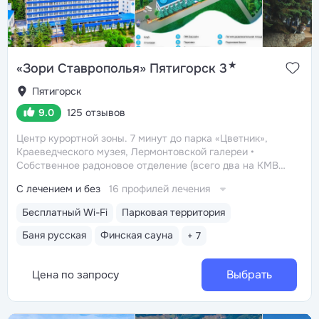
★
«Зори Ставрополья» Пятигорск 3
Пятигорск
9.0
125 отзывов
Центр курортной зоны. 7 минут до парка «Цветник»,
Краеведческого музея, Лермонтовской галереи
Собственное радоновое отделение (всего два на КМВ).
Вода для радоновых ванн поступает напрямую
С лечением и без
16 профилей лечения
из источника, сохраняя все полезные свойства
Сероводородные ванны с природным источником:
Бесплатный Wi-Fi
Парковая территория
минеральная вода подается напрямую из скважины
по собственному минералопроводу санатория
Два
Баня русская
Финская сауна
+ 7
вида вытяжения позвоночника: подводное
вертикальное вытяжение и сухое вытяжение Ormed
Professional с тепло-вибромассажем
Выбрать
Цена по запросу