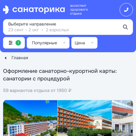
ассистент
здорового
отдыха
Выберите направление
23 сент – 2 окт
2 взрослых
Популярные
Цена
1
Главная
Оформление санаторно-курортной карты:
санатории с процедурой
59 вариантов отдыха от 1950 ₽