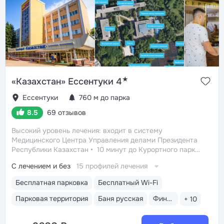
★
«Казахстан» Ессентуки 4
Ессентуки
760 м до парка
8.5
69 отзывов
Высокий уровень лечения: входит в систему
Медицинского Центра Управления делами Президента
Республики Казахстан
10 минут до Курортного парка,
Грязелечебницы им. Семашко, бювета источников
С лечением и без
15 профилей лечения
«Ессентуки 4» и «Ессентуки-Новая»
Санаторий
с восточным колоритом в интерьерах. Во всех номерах
Бесплатная парковка
Бесплатный Wi-Fi
современный ремонт. Есть номера с балконом.
Высокая скорость интернета: роутер стоит в каждом
Парковая территория
Баня русская
Финская сауна
+ 10
номере
Теплые переходы между корпусами —
не нужно выходить на улицу, чтобы получить лечение,