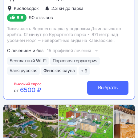
Кисловодск
2.3 км до парка
8.8
90 отзывов
Тихая часть Верхнего парка у подножия Джинальского
хребта. 12 минут до Курортного парка
871 метр над
уровнем моря ­— невероятные виды на Кавказские
горы, чистый воздух, тишина и уединение.
С лечением и без
15 профилей лечения
На территории и рядом расположены лучшие
смотровые площадки Кисловодска
Собственный
Бесплатный Wi-Fi
Парковая территория
бювет с минеральной водой трех курортов:
«Ессентуки 2», «Ессентуки 4», «Славяновская»
Баня русская
Финская сауна
+ 9
(Железноводск), сульфатный нарзан (Кисловодск)
Лесопарковая территория 8 га с тремя собственными
Высокий спрос
терренкурами и смотровыми площадками
Выбрать
6500 ₽
от