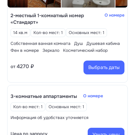
трансфер до Верхней радоновой лечебницы.
Дети
принимаются на отдых и лечение с 4-х лет.
2-местный 1-комнатный номер
О номере
Приём ведёт педиатр. Детский клуб «Солнышко» и
«Стандарт»
детская площадка обеспечивают весёлый досуг.
14 кв.м
Кол-во мест: 1
Основных мест: 1
Собственная ванная комната
Душ
Душевая кабина
Фен в номере
Зеркало
Косметический набор
4270 ₽
от
Выбрать даты
3-комнатные аппартаменты
О номере
Кол-во мест: 1
Основных мест: 1
Информация об удобствах уточняется
Цена по запросу
Узнать цену