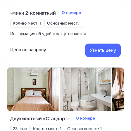
на лечение — с 4 лет. Для маленьких гостей
организованы развлекательные программы с
-мини 2-комнатный
О номере
воспитателями, игровые консоли, бильярд и
Кол-во мест: 1
Основных мест: 1
аэрохоккей. Также доступен прокат самокатов,
велосипедов и санок.
Информация об удобствах уточняется
Цена по запросу
Узнать цену
Двухместный «Стандарт»
О номере
23 кв.м
Кол-во мест: 1
Основных мест: 1