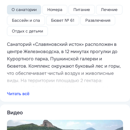
О санатории
Номера
Питание
Лечение
Бассейн и спа
Бювет № 61
Развлечения
Отдых с детьми
Санаторий «Славяновский исток» расположен в
центре Железноводска, в 12 минутах прогулки до
Курортного парка, Пушкинской галереи и
бюветов. Комплекс окружают буковый лес и горы,
что обеспечивает чистый воздух и живописные
виды. На территории площадью 2 гектара:
охраняемый лесопарк с терренкуром, зонами
Читать всё
отдыха, фонтанами и тенистыми аллеями.
Санаторий располагает собственной скважиной и
бюветом с уникальной минеральной водой № 61
Видео
ессентукского типа, доступной только здесь. Вода
полезна при заболеваниях желудка, благодаря