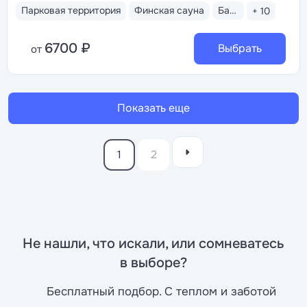
санаторий с открытым бассейном 12×8 м
Парковая территория
Финская сауна
Бассейн открытый
+ 10
с гидромассажем. Рядом расположена зона отдыха
с лежаками
6700 ₽
Выбрать
от
Показать еще
1
2
Не нашли, что искали, или сомневатесь
в выборе?
Бесплатный подбор. С теплом и заботой