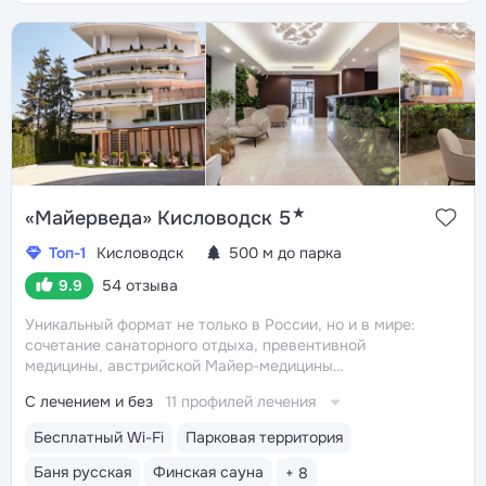
бассейн 10×2,7×2 м с гидромассажем и цветотерапией
★
«Майерведа» Кисловодск 5
Топ-1
Кисловодск
500 м до парка
9.9
54 отзыва
Уникальный формат не только в России, но и в мире:
сочетание санаторного отдыха, превентивной
медицины, австрийской Майер-медицины
(оздоровление через восстановление ЖКТ),
С лечением и без
11 профилей лечения
древнеиндийской Аюрведы
Победитель
международной премии The World Luxury Awards.
Бесплатный Wi-Fi
Парковая территория
Премия «Вояж» за лучший велнес-проект России
Выбор блогеров, актёров, предпринимателей,
Баня русская
Финская сауна
+ 8