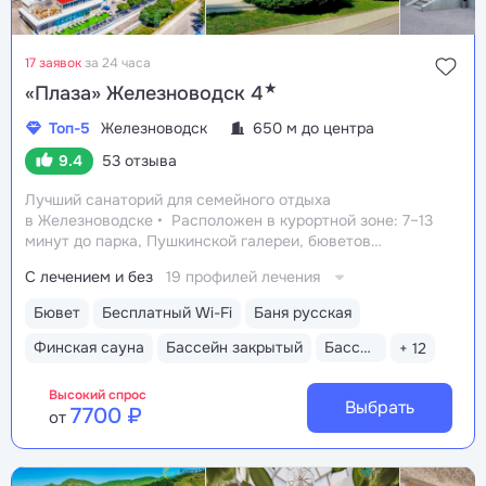
17 заявок
за 24 часа
★
«Плаза» Железноводск 4
Топ-5
Железноводск
650 м до центра
9.4
53 отзыва
Лучший санаторий для семейного отдыха
в Железноводске
Расположен в курортной зоне: 7–13
минут до парка, Пушкинской галереи, бюветов
«Славяновский» и «Смирновский»
Собственный
С лечением и без
19 профилей лечения
бювет с минеральной водой «Славяновская»
Все
в одном здании: не нужно выходить на улицу, чтобы
Бювет
Бесплатный Wi-Fi
Баня русская
получить лечение, посетить бассейн и столовую
Финская сауна
Бассейн закрытый
Бассейн детский
+ 12
Высокий спрос
Выбрать
7700 ₽
от