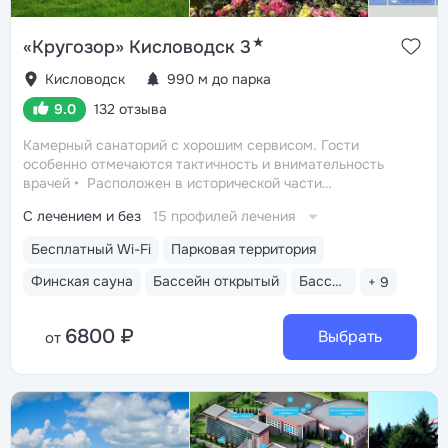
★
«Кругозор» Кисловодск 3
Кисловодск
990 м до парка
9.0
132 отзыва
Камерный санаторий с хорошим сервисом. Гости
особенно отмечаются тактичность и внимательность
врачей
Расположен в исторической части
Кисловодска, в окружении старых курортных дач. 10–17
С лечением и без
15 профилей лечения
минут прогулки до Каскадной лестницы и входа
в Курортный парк
Территория 3,2 га с обзорной
Бесплатный Wi-Fi
Парковая территория
площадкой, цветниками, ландшафтными скульптурами,
садовыми качелями, местами отдыха — одна из самых
Финская сауна
Бассейн открытый
Бассейн закрытый
+ 9
красивых среди санаториев Кавминвод
Бювет
с минеральной водой двух курортов: «Славяновская»
6800 ₽
(Железноводск) и «Ессентуки—2». 10 минут
Выбрать
от
до Желябовского и Ребровского городских бюветов