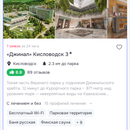
7 заявок
за 24 часа
★
«Джинал» Кисловодск 3
Кисловодск
2.3 км до парка
8.8
89 отзывов
Тихая часть Верхнего парка у подножия Джинальского
хребта. 12 минут до Курортного парка
871 метр над
уровнем моря ­— невероятные виды на Кавказские
горы, чистый воздух, тишина и уединение.
С лечением и без
15 профилей лечения
На территории и рядом расположены лучшие
смотровые площадки Кисловодска
Собственный
Бесплатный Wi-Fi
Парковая территория
бювет с минеральной водой трех курортов:
«Ессентуки 2», «Ессентуки 4», «Славяновская»
Баня русская
Финская сауна
+ 9
(Железноводск), сульфатный нарзан (Кисловодск)