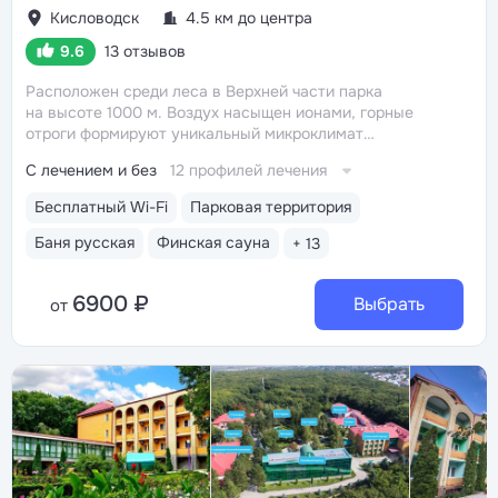
Кисловодск
4.5 км до центра
9.6
13 отзывов
Расположен среди леса в Верхней части парка
на высоте 1000 м. Воздух насыщен ионами, горные
отроги формируют уникальный микроклимат
с комфортной температурой и влажностью воздуха.
С лечением и без
12 профилей лечения
Прямой выход на терренкур № 2Б Кисловодского
парка
Один из лучших вариантов для уединенного
Бесплатный Wi-Fi
Парковая территория
отдыха. В санатории всего 69 мест, большинство
гостей постоянные
Красивая территория 6 га
Баня русская
Финская сауна
+ 13
с вековыми елями, цветниками, дорожками для
прогулок, ландшафтными скульптурами. На территории
6900 ₽
расположена живописная деревянная церковь
Выбрать
от
Александра Невского
Бювет с минеральной водой
«Сульфатный нарзан»