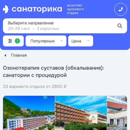
ассистент
здорового
отдыха
Выберите направление
20–29 сент
2 взрослых
Популярные
Цена
1
Главная
Озонотерапия суставов (обкалывание):
санатории с процедурой
33 варианта отдыха от 2900 ₽