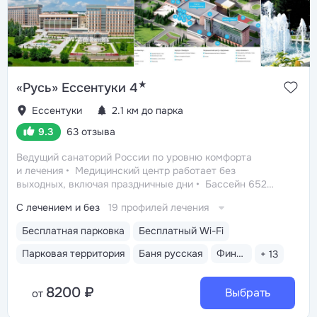
★
«Русь» Ессентуки 4
Ессентуки
2.1 км до парка
9.3
63 отзыва
Ведущий санаторий России по уровню комфорта
и лечения
Медицинский центр работает без
выходных, включая праздничные дни
Бассейн 652
кв.м. (25×65 м) с термотерапией, джакузи, каскадом
С лечением и без
19 профилей лечения
и морской волной. Глубина от 30 до 180 см, есть
отдельная детская зона. Рядом расположены закрытая
Бесплатная парковка
Бесплатный Wi-Fi
терраса с шезлонгами, комфортные раздевалки
Термальная зона: финская сауна, хаммам, сенная баня
Парковая территория
Баня русская
Финская сауна
+ 13
на альпийских травах, египетская баня Расул
с вулканической глиной, Душ впечатлений (бриз,
8200 ₽
тропический душ с ароматерапией), дорожки Кнейппа,
Выбрать
от
ледяной фонтан IceFall System, кедровая бочка, релакс-