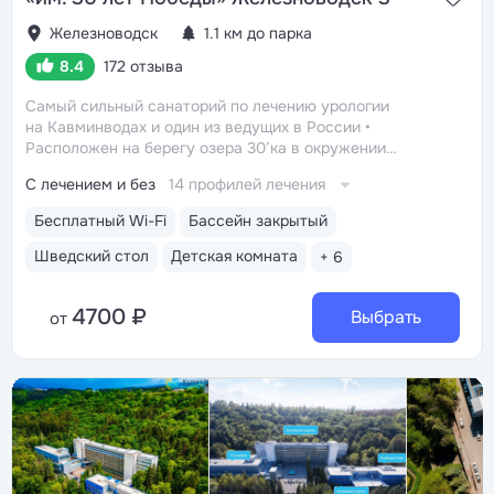
Железноводск
1.1 км до парка
8.4
172 отзыва
Самый сильный санаторий по лечению урологии
на Кавминводах и один из ведущих в России
Расположен на берегу озера 30’ка в окружении
естественного леса. Озеро названо так именно из-за
С лечением и без
14 профилей лечения
близости к санаторию
Озеро 30’ка — одна из главных
достопримечательностей Железноводска: пирсы
Бесплатный Wi-Fi
Бассейн закрытый
с местами для загара, спортивные и детские площадки,
места для отдыха с качелями, арт-объекты, уютные
Шведский стол
Детская комната
+ 6
кафе. Рядом расположена Ferrum-площадь, где
проводятся городские праздники, концерты,
4700 ₽
кинофестиваль
Свой бювет с минеральной водой
Выбрать
от
«Славяновская». 7 минут до бювета-книги № 69,
15 минут до галерей источников «Смирновский»
и «Семашко»