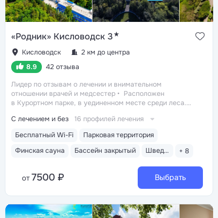
★
«Родник» Кисловодск 3
Кисловодск
2 км до центра
8.9
42 отзыва
Лидер по отзывам о лечении и внимательном
отношении врачей и медсестер
Расположен
в Курортном парке, в уединенном месте среди леса.
Рядом смотровая площадка. Окна всех номеров
С лечением и без
16 профилей лечения
выходят на лес: тишина, чистый воздух, пение птиц
Удобный выход в Нижний и Верхний парки:
Бесплатный Wi-Fi
Парковая территория
в 15 минутах ходьбы вниз — Стеклянная струя
и Колоннада, вверх — Канатка и Долина роз.
Финская сауна
Бассейн закрытый
Шведский стол
+ 8
От санатория до Курортного бульвара ходит прямой
автобус № 15
Бювет с минеральной водой трех
7500 ₽
курортов: «Нарзан общий» (Кисловодск),
Выбрать
от
«Славяновская» (Железноводск), «Ессентуки-4»