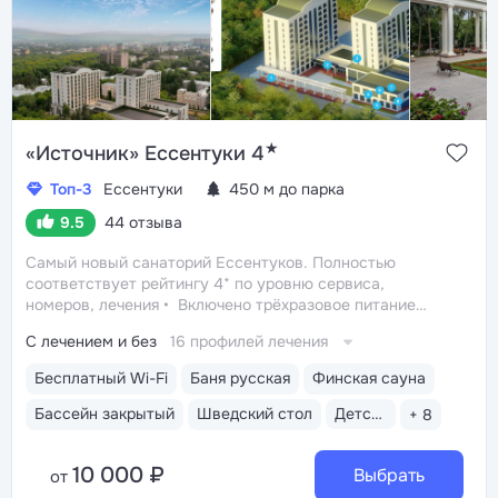
★
«Источник» Ессентуки 4
Топ-3
Ессентуки
450 м до парка
9.5
44 отзыва
Самый новый санаторий Ессентуков. Полностью
соответствует рейтингу 4* по уровню сервиса,
номеров, лечения
Включено трёхразовое питание
«шведский стол» с большим выбором блюд. Один
С лечением и без
16 профилей лечения
из лучших вариантов по питанию в Ессентуках
Центр
Курортной зоны: 3 минуты до Курортного парка
Бесплатный Wi-Fi
Баня русская
Финская сауна
и Грязелечебницы им. Семашко
Бювет с минеральной
водой «Ессентуки 4» и «Ессентуки Новая»
Бассейн закрытый
Шведский стол
Детская комната
+ 8
10 000 ₽
Выбрать
от