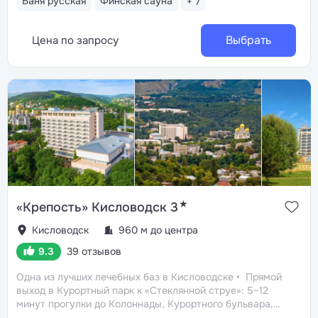
Баня русская
Финская сауна
+ 7
вида вытяжения позвоночника: подводное
вертикальное вытяжение и сухое вытяжение Ormed
Professional с тепло-вибромассажем
Выбрать
Цена по запросу
★
«Крепость» Кисловодск 3
Кисловодск
960 м до центра
9.3
39 отзывов
Одна из лучших лечебных баз в Кисловодске
Прямой
выход в Курортный парк к «Стеклянной струе»: 5–12
минут прогулки до Колоннады, Курортного бульвара,
Филармонии, музея-усадьбы Ярошенко
Бювет