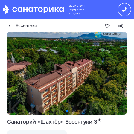
ассистент
здорового
отдыха
Ессентуки
★
Санаторий «Шахтёр» Ессентуки 3