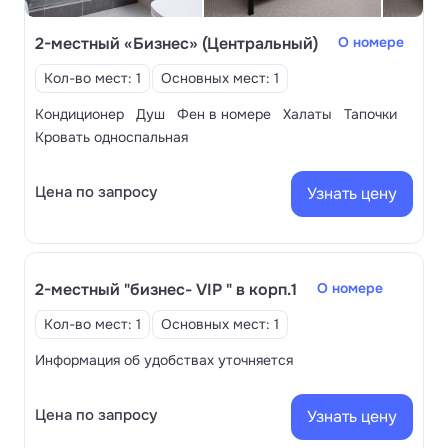
бесплатно, а для детей до 12 лет предусмотрены
подарки при заезде. Разработаны две детские
2-местный «Бизнес» (Центральный)
О номере
программы, лечение назначает педиатр. Есть
игровые комнаты для детей. Каждый день
Кол-во мест: 1
Основных мест: 1
устраивают весёлые анимационные шоу, мастер-
Кондиционер
Душ
Фен в номере
Халаты
Тапочки
классы, спортивные игры, конкурсы.
Кровать односпальная
В корпусе «Европейский»
возможно проживание
с животными
, уточнить правила размещения
Цена по запросу
Узнать цену
нужно заранее.
2-местный "бизнес- VIP " в корп.1
О номере
Кол-во мест: 1
Основных мест: 1
Информация об удобствах уточняется
Цена по запросу
Узнать цену