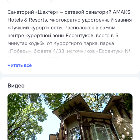
Санаторий «Шахтёр» — сетевой санаторий AMAKS
Hotels & Resorts, многократно удостоенный звания
«Лучший курорт» сети. Расположен в самом
центре курортной зоны Ессентуков, всего в 5
минутах ходьбы от Курортного парка, парка
«Победы», бювета 4/33, источников «Ессентуки №
4» и «Ессентуки № 17», грязелечебницы им.
Читать всё
Семашко.
Главный корпус санатория — «Центральный» —
памятник архитектуры в стиле сталинский ампир.
Видео
Обновлён в 2021 году. Все номера оснащены
современными удобствами, включая
кондиционеры
, холодильники, сейфы и
качественные матрасы.
В санатории
трёхразовое питание по системе
«шведский стол»
. Доступно 4 вида диет и