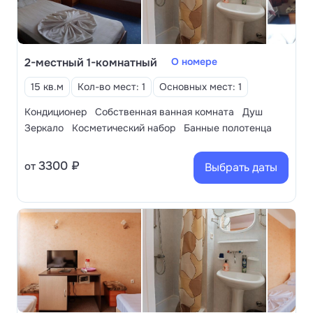
аниматоры.
До галечного пляжа около 5—7 минут езды.
Санаторий для своих гостей предлагает
регулярный трансфер к Черноморскому
2-местный 1-комнатный
О номере
побережью. Пляж полностью оборудован —
15 кв.м
Кол-во мест: 1
Основных мест: 1
работают душевые, есть кабинки для
переодевания, шезлонг, зонтики, лежаки.
Кондиционер
Собственная ванная комната
Душ
Зеркало
Косметический набор
Банные полотенца
3300 ₽
от
Выбрать даты