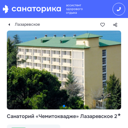
ассистент
здорового
отдыха
Лазаревское
★
Санаторий «Чемитоквадже» Лазаревское 2