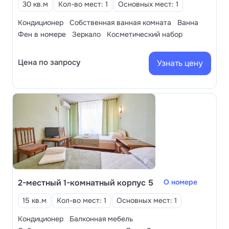
30 кв.м
Кол-во мест: 1
Основных мест: 1
и лечебной аппаратурой, используют для
процедур климатотерапию, бальнеологию,
Кондиционер
Собственная ванная комната
Ванна
грязелечение, массажи и физиотерапию, методы
Фен в номере
Зеркало
Косметический набор
нетрадиционной медицины.
Цена по запросу
Узнать цену
Галечный пляж оборудован душевыми,
раздевалками, туалетами, навесами и лежаками,
шезлонгами. К услугам отдыхающих работает
кафе.
2-местный 1-комнатный корпус 5
О номере
15 кв.м
Кол-во мест: 1
Основных мест: 1
Кондиционер
Балконная мебель