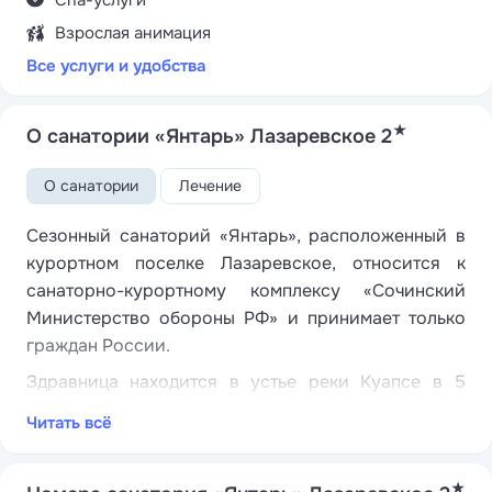
Спа-услуги
Взрослая анимация
Все услуги и удобства
★
О санатории «Янтарь» Лазаревское 2
О санатории
Лечение
Сезонный санаторий «Янтарь», расположенный в
курортном поселке Лазаревское, относится к
санаторно-курортному комплексу «Сочинский
Министерство обороны РФ» и принимает только
граждан России.
Здравница находится в устье реки Куапсе в 5
минутах езды от центра поселка и главных
Читать всё
развлекательных мест курорта — аквапарка,
дельфинария, парка аттракционов. В 4 километрах
★
разместилась железнодорожная станция