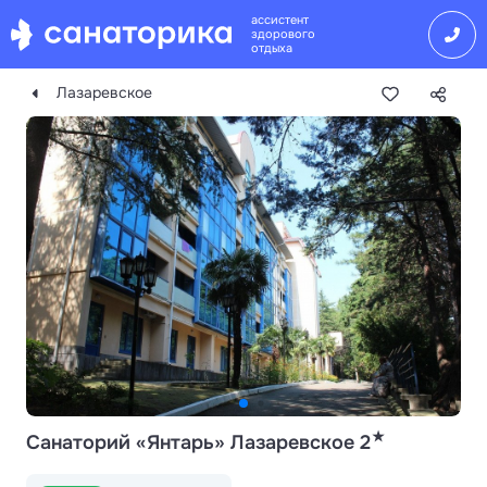
ассистент
здорового
отдыха
Лазаревское
★
Санаторий «Янтарь» Лазаревское 2