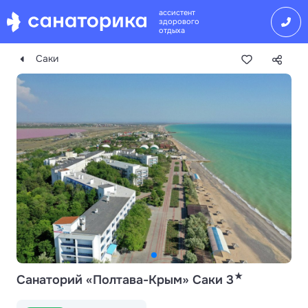
ассистент
здорового
отдыха
Саки
★
Санаторий «Полтава-Крым» Саки 3