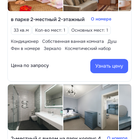
в парке 2-местный 2-этажный
О номере
33 кв.м
Кол-во мест: 1
Основных мест: 1
Кондиционер
Собственная ванная комната
Душ
Фен в номере
Зеркало
Косметический набор
Цена по запросу
Узнать цену
2-местный с видом на парк корпус 4
О номере