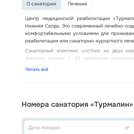
О санатории
Лечение
Центр медицинской реабилитации «Турмали
Нижняя Салда. Это современный лечебно-оз
комфортабельными условиями для проживан
реабилитации или санаторно-курортного лече
Санаторный комплекс состоит из двух кор
этажное здание с 32 номерами различных
расположенный на территории неподалеку, бе
Читать всё
Все номера выполнены в современном стиле
комфортабельные условия для размещ
кондиционер, сейф, мини-бар, ЖК телевизор
кабина, тапочки, набор полотенец и туалетн
Номера санатория «Турмалин»
две комнаты для семейного пребывания.
Для гостей в столовой организовано сбал
меню. К услугам отдыхающих кофе-бар и кар
библиотека и зимний сад с фонтанами. Жел