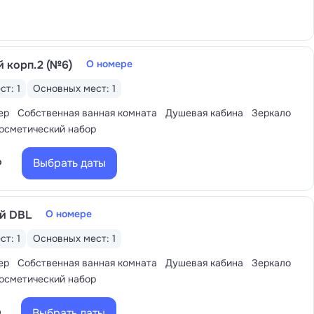
ионный термолиз, инъекционные методы
линотерапия, контурная пластика и др.
программы с низкокалорийной диетой,
й корп.2 (№6)
О номере
процессы и избавляющими от лишнего
ст: 1
Основных мест: 1
ер
Собственная ванная комната
Душевая кабина
Зеркало
осметический набор
Выбрать даты
₽
й DBL
О номере
ст: 1
Основных мест: 1
ер
Собственная ванная комната
Душевая кабина
Зеркало
осметический набор
Выбрать даты