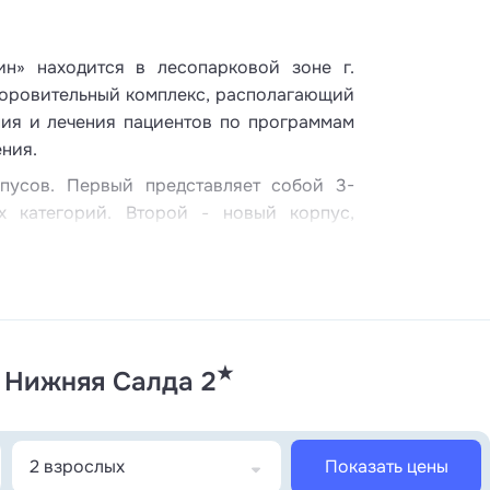
н» находится в лесопарковой зоне г.
доровительный комплекс, располагающий
ия и лечения пациентов по программам
ния.
пусов. Первый представляет собой 3-
 категорий. Второй - новый корпус,
з теплого перехода от основного здания.
, предполагают персональный санузел и
ения. В каждом номере установлен
 и телефон. В ванной комнате – душевая
ых принадлежностей. Часть номеров имеют
★
 Нижняя Салда 2
ансированное питание по 2-недельному
аоке-бар, видеозал, бильярд, работает
2 взрослых
Показать цены
ающие могут посетить тренажерный зал,