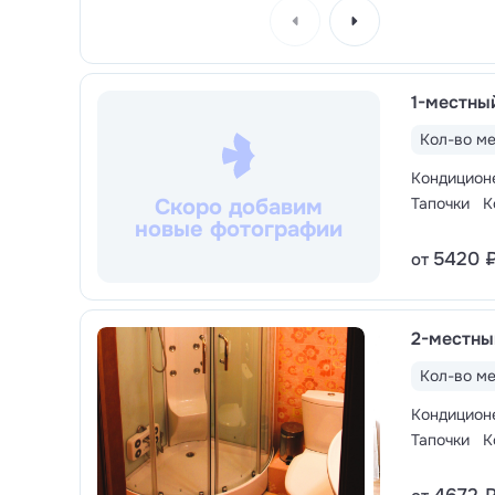
прессотерапия, электростимуляция, фракц
лечения: плазмолифтинг, мезотерапия, боту
Отделение предлагает также специальные 
1-местны
процедурами, активизирующими обменные 
веса.
Кол-во ме
Кондицион
Скоро добавим
Тапочки
К
новые фотографии
5420 
от
2-местны
Кол-во ме
Кондицион
Тапочки
К