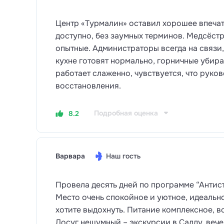
Центр «Турмалин» оставил хорошее впеча
доступно, без заумных терминов. Медсёстр
опытные. Администраторы всегда на связи
кухне готовят нормально, горничные убира
работает слаженно, чувствуется, что руко
восстановления.
Подробная оценка
8.2
Варвара
Наш гость
Провела десять дней по программе “Антист
Место очень спокойное и уютное, идеально
хотите выдохнуть. Питание комплексное, вс
Досуг нешумный – экскурсии в Салду, веч