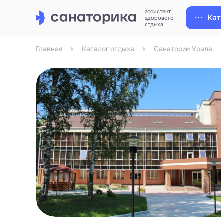
ассистент
Кат
здорового
отдыха
Главная
Каталог отдыха
Санатории Урала