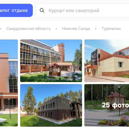
алог
отдыха
Свердловская область
Нижняя Салда
Турмалин
25 фото