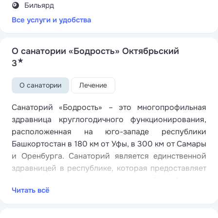
Бильярд
Все услуги и удобства
О санатории «Бодрость» Октябрьский
★
3
О санатории
Лечение
Санаторий «Бодрость» – это многопрофильная
здравница круглогодичного функционирования,
расположенная на юго-западе республики
Башкортостан в 180 км от Уфы, в 300 км от Самары
и Оренбурга. Санаторий является единственной
здравницей в республике, которая предоставляет
нафталановое лечение - молодой нефтью с
Читать всё
курорта Нафталан в Азербайджане.
Санаторный комплекс представляет собой