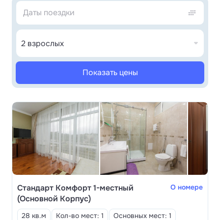
курортного объединения «Донагрокурорт» и
предлагает как
индивидуальное
, так и
семейное
лечение
по доступным ценам. Дети принимаются
2 взрослых
на лечение
с 4 лет
.
В шаговой доступности
от санатория — питьевые
Показать цены
источники и достопримечательности Пятигорска:
Лермонтовская галерея, теарт оперетты и
музкомедии, городской краеведческий музей. Из
окон номеров открывается панорамный обзор
Главного Кавказского Хребта и горы Машук.
Стандарт Комфорт 1-местный
О номере
(Основной Корпус)
28 кв.м
Кол-во мест: 1
Основных мест: 1