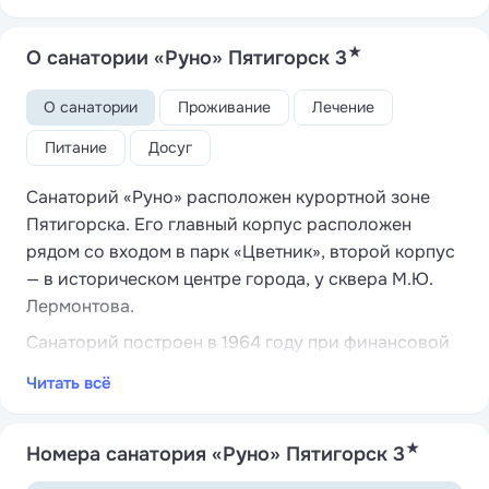
★
О санатории «Руно» Пятигорск 3
О санатории
Проживание
Лечение
Питание
Досуг
Санаторий «Руно» расположен курортной зоне
Пятигорска. Его главный корпус расположен
рядом со входом в парк «Цветник», второй корпус
— в историческом центре города, у сквера М.Ю.
Лермонтова.
Санаторий построен в 1964 году при финансовой
поддержке сельскохозяйственных предприятиятий
Читать всё
Ремонтненского района Ростовской области, и в
первую очередь использовался для лечения
★
областными труженниками сельского хозяйства.
Номера санатория «Руно» Пятигорск 3
Сейчас «Руно» является филиалом санаторно-