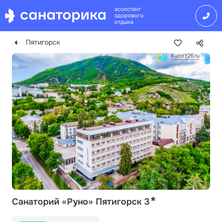
ассистент
здорового
отдыха
Пятигорск
★
Санаторий «Руно» Пятигорск 3