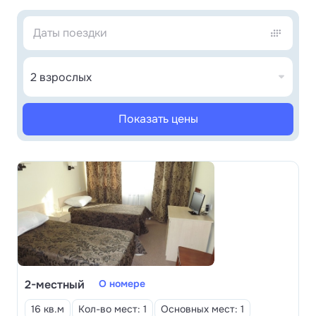
отдыхающим улучшить свое здоровье не
отрываясь от дома.
В едином 4-этажном корпусе “Бобачевская Роща”
в Твери находятся спальные места, лечебная база,
2 взрослых
столовая, бассейн. Имеется лифт для
колясочников. Огороженная территория.
Показать цены
Берег реки Волги и исторический центр Твери в 15
минутах ходьбы от санатория “Бобачевская Роща”
в Твери.
2-местный
О номере
16 кв.м
Кол-во мест: 1
Основных мест: 1