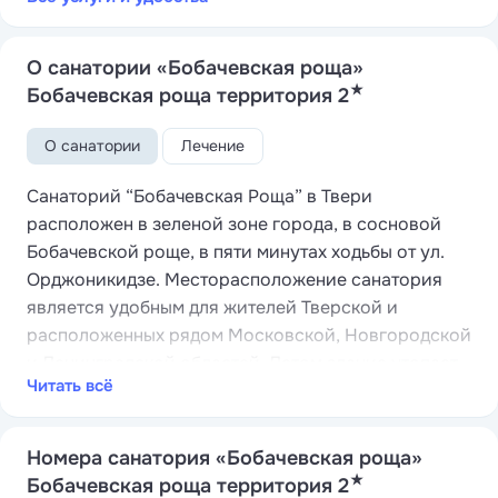
О санатории «Бобачевская роща»
★
Бобачевская роща территория 2
О санатории
Лечение
Санаторий “Бобачевская Роща” в Твери
расположен в зеленой зоне города, в сосновой
Бобачевской роще, в пяти минутах ходьбы от ул.
Орджоникидзе. Месторасположение санатория
является удобным для жителей Тверской и
расположенных рядом Московской, Новгородской
и Ленинградской областей. Летом здание утопает
Читать всё
в зелени каштанов, туи, лиственницы, боярышника.
Лечебная грязь Крымского курорта Саки, Рапа -
высокоминерализованная природная смесь
Номера санатория «Бобачевская роща»
солевых растворов, Радоновые ванны помогает
★
Бобачевская роща территория 2