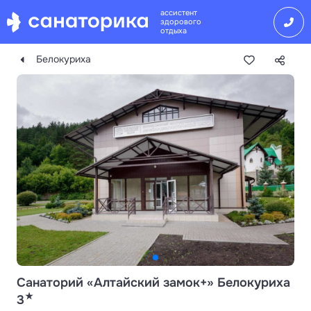
ассистент
здорового
отдыха
Белокуриха
Санаторий «Алтайский замок+» Белокуриха
★
3