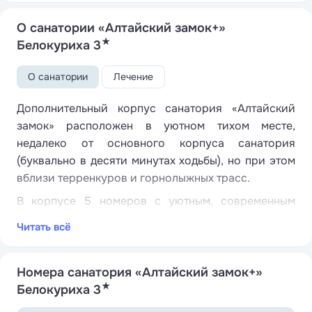
О санатории «Алтайский замок+»
★
Белокуриха 3
О санатории
Лечение
Дополнительный корпус санатория «Алтайский
замок» расположен в уютном тихом месте,
недалеко от основного корпуса санатория
(буквально в десяти минутах ходьбы), но при этом
вблизи терренкуров и горнолыжных трасс.
В корпусе 5 номеров с уютным, современным
интерьером и выходом на террасу. Номера
Читать всё
оснащены удобными кроватями с
ортопедическими матрасами, мультимедийной
техникой, вместительной мебелью для хранения
Номера санатория «Алтайский замок+»
★
вещей. Для удобства гостей оборудована кухонная
Белокуриха 3
зона.