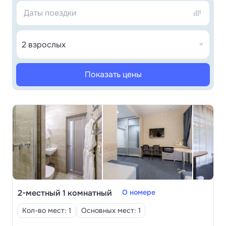
Идеальное место для гостей, которые
предпочитают проживать в тишине и уединении,
но при этом любят активно проводить свободное
2 взрослых
время: посещать экскурсии, терренкуры, кататься
на лыжах и другой активный отдых, наслаждаясь
Показать цены
целебным воздухом курорта Белокуриха.
На сегодняшний день в дополнительном корпусе
предоставляются услуги проживания. Но в скором
времени мы завершим оснащение кабинетов
медицинской техникой и будем проводить здесь
лечебные процедуры.
2-местный 1 комнатный
О номере
Кол-во мест: 1
Основных мест: 1