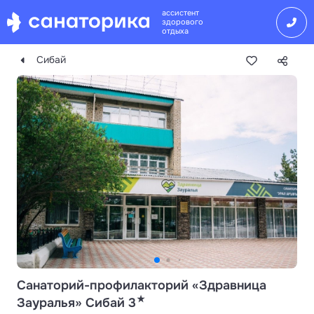
ассистент
здорового
отдыха
Сибай
Санаторий-профилакторий «Здравница
★
Зауралья» Сибай 3